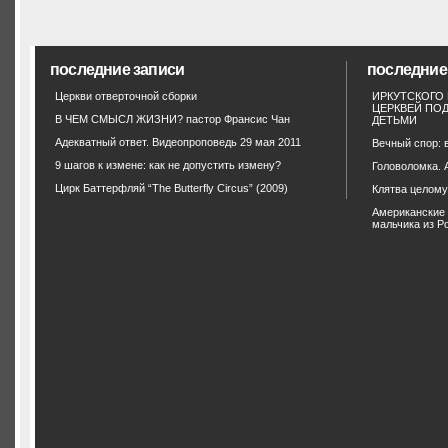
последние записи
последние
Церкви отверточной сборки
ИРКУТСКОГО
ЦЕРКВЕЙ ПО
В ЧЕМ СМЫСЛ ЖИЗНИ? пастор Франсис Чан
ДЕТЬМИ
Адекватный ответ. Видеопроповедь 29 мая 2011
Вечный спор: 
9 шагов к измене: как не допустить измену?
Головоломка. 
Цирк Баттерфляй “The Butterfly Circus” (2009)
Клятва целом
Американские 
мальчика из Р