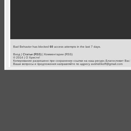
Bad Behavior has blocked
60
access attempts in the last 7 days.
Вход |
Статьи (RSS)
| Комментарии (RSS)
© 2014 | О Христе!
Копирование разрешено при сохранении ссылки на наш ресурс.Благословит Вас 
Ваши вопросы и предложения направляйте по адресу
avshishkoff@gmail.com