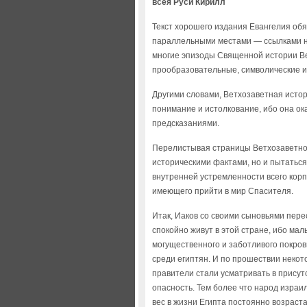
всея Руси Кирилл
Текст хорошего издания Евангелия об
параллельными местами — ссылками на 
многие эпизоды Священной истории Ве
прообразовательные, символические и
Другими словами, Ветхозаветная истор
понимание и истолкование, ибо она о
предсказаниями.
Перелистывая страницы Ветхозаветной
историческими фактами, но и пытаться
внутренней устремленности всего корп
имеющего прийти в мир Спасителя.
Итак, Иаков со своими сыновьями перес
спокойно живут в этой стране, ибо ма
могущественного и заботливого покро
среди египтян. И по прошествии неко
правители стали усматривать в присут
опасность. Тем более что народ израил
вес в жизни Египта постоянно возраста