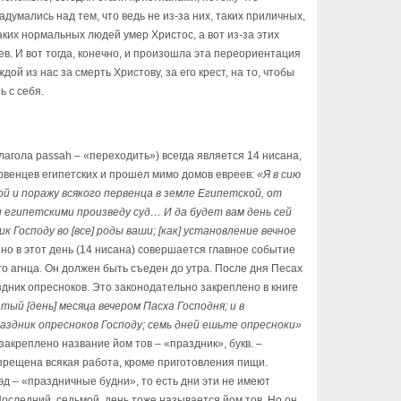
адумались над тем, что ведь не из-за них, таких приличных,
аких нормальных людей умер Христос, а вот из-за этих
ев. И вот тогда, конечно, и произошла эта переориентация
дой из нас за смерть Христову, за его крест, на то, чтобы
ь с себя.
глагола passah – «переходить») всегда является 14 нисана,
ервенцев египетских и прошел мимо домов евреев:
«Я в сию
ой и поражу всякого первенца в земле Египетской, от
и египетскими произведу суд… И да будет вам день сей
к Господу во [все] роды ваши; [как] установление вечное
енно в этот день (14 нисана) совершается главное событие
го агнца. Он должен быть съеден до утра. После дня Песах
дник опресноков. Это законодательно закреплено в книге
тый [день] месяца вечером Пасха Господня; и в
аздник опресноков Господу; семь дней ешьте опресноки»
 закреплено название йом тов – «праздник», букв. –
прещена всякая работа, кроме приготовления пищи.
д – «праздничные будни», то есть дни эти не имеют
 Последний, седьмой, день тоже называется йом тов. Но он