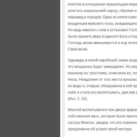
египтян в отношении пришельцев пере
угнетать израильский народ, обрекая 
пирамид и городов. Один из египетски
младенцев мужского пола, рождающихс
Но ведь именно с ним и установил Гос
были хранить веру в единого Бога и п
Господь вновь вмешивается в ход чело
Свою волю.
Однажды в некой еврейской семье родил
что младенец будет умерщвлен. Но ког
корзинку из тростника, осмолила ее, п
Нила. Невдалеке от того места купалас
из воды и, открыв, обнаружила в ней 
себе и стала его воспитывать, дав ему
(Исх. 2. 10).
Моисей воспитывался при дворе фараон
собственная мать, которая была пригл
сестра Моисея, увидев, что его извлек
предложила ей услуги своей матери.