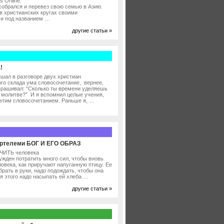
 Online.
собрался и перевез свою семью в Азию.
в христианских кругах своими
и под названием …
другие статьи »
!
шал в разговоре двух христиан
ого склада ума словосочетание, вернее,
прашивал: “Сколько ты времени уделяешь
й молитве?” И я вспомнил целые учения,
этим словосочетанием. Раньше я, …
ртелеми БОГ И ЕГО ОБРАЗ
ЧИТЬ человека
ужден потратить много сил, чтобы вновь
овека, как приручают напуганную птицу. Ее
брать в руки, надо подождать, чтобы она
я этого надо насыпать ей хлеба …
другие статьи »