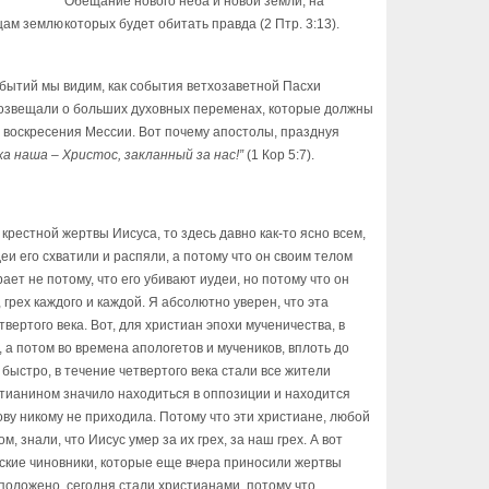
Обещание нового неба и новой земли, на
цам землю
которых будет обитать правда (2 Птр. 3:13).
бытий мы видим, как события ветхозаветной Пасхи
озвещали о больших духовных переменах, которые должны
 воскресения Мессии. Вот почему апостолы, празднуя
ха наша – Христос, закланный за нас!”
(1 Кор 5:7).
крестной жертвы Иисуса, то здесь давно как-то ясно всем,
деи его схватили и распяли, а потому что он своим телом
ает не потому, что его убивают иудеи, но потому что он
грех каждого и каждой. Я абсолютно уверен, что эта
вертого века. Вот, для христиан эпохи мученичества, в
 а потом во времена апологетов и мучеников, вплоть до
 быстро, в течение четвертого века стали все жители
стианином значило находиться в оппозиции и находится
лову никому не приходила. Потому что эти христиане, любой
м, знали, что Иисус умер за их грех, за наш грех. А вот
имские чиновники, которые еще вчера приносили жертвы
 положено, сегодня стали христианами, потому что