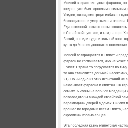
Моисей возрастал в доме фараона, но 
когда он уже был взрослым и сильным
Увидев, как надсмотрщик избивает одн
беззащитного и умертвил египтянина. 
Единственной возможностью спастись о
в Синайской пустыне, и там, на горе Х
Божий, он видит удивительный знак: го
куста до Моисея доносится повеление 
Моисей возвращается в Египет и предс
фараон не соглашается, ибо не хочет 
Египет. Страна то погружается во тьм
то она становится добычей насекомых,
21). Но ни одно из этих испытаний не 
наказывает фараона и египтян. Он кар
семьях. А чтобы не погибли младенцы 
повелел,чтобы в каждой еврейской семь
перекладины дверей в домах. Библия п
прошел по городам и весям Египта, не
окроплены кровью агнцев.
Эта последняя казнь египетская насто