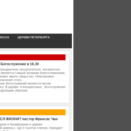
ПАСХА
ЦЕРКВИ ПЕТЕРБУРГА
 Богослужение в 16.30
праздничное литургическое воскресное
 является самым великим благословением,
 может иметь общество. Невозможно
начения этого.
ие богослужений является актом
гу. В церкви в воскресенье , Богослужение
едующим образом:
СЛ ЖИЗНИ? пастор Франсис Чан
ором в Калифорнии в церкви
 камень», где 4 тысячи членов, передает