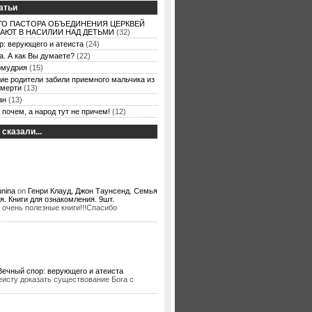
атьи
ГО ПАСТОРА ОБЪЕДИНЕНИЯ ЦЕРКВЕЙ
АЮТ В НАСИЛИИ НАД ДЕТЬМИ
(32)
р: верующего и атеиста
(24)
а. А как Вы думаете?
(22)
омудрия
(15)
ие родители забили приемного мальчика из
смерти
(13)
ан
(13)
 почем, а народ тут не причем!
(12)
 сказали...
nina
on
Генри Клауд, Джон Таунсенд. Семья
я. Книги для ознакомления. 9шт.
 очень полезные книги!!!Спасибо
Вечный спор: верующего и атеиста
еисту доказать существование Бога с