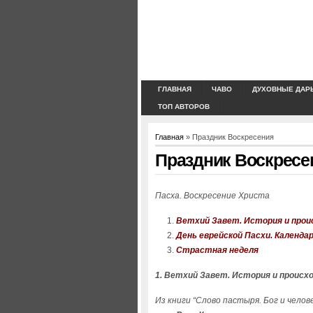
ГЛАВНАЯ
ЧАВО
ДУХОВНЫЕ ДАР
ТОП АВТОРОВ
Главная
» Праздник Воскресения
Праздник Воскресе
Пасха. Воскресение Христа
Ветхий Завет. История и прои
День еврейской Пасхи. Календа
Страстная неделя
1.
Ветхий Завет. История и происхо
Из книги “Слово пастыря. Бог и челов