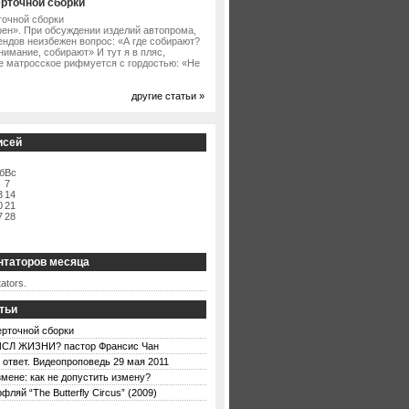
ерточной сборки
точной сборки
оен». При обсуждении изделий автопрома,
ендов неизбежен вопрос: «А где собирают?
нимание, собирают» И тут я в пляс,
е матросское рифмуется с гордостью: «Не
другие статьи »
исей
б
Вс
7
3
14
0
21
7
28
нтаторов месяца
ators.
тьи
ерточной сборки
СЛ ЖИЗНИ? пастор Франсис Чан
 ответ. Видеопроповедь 29 мая 2011
змене: как не допустить измену?
фляй “The Butterfly Circus” (2009)