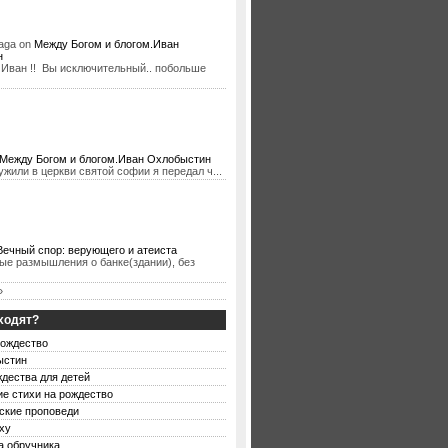
aga
on
Между Богом и блогом.Иван
н
Иван !! Вы исключительный.. побольше
Между Богом и блогом.Иван Охлобыстин
ужили в церкви святой софии я передал ч
...
Вечный спор: верующего и атеиста
ые размышления о банке(здании), без
»
аходят?
рождество
ыстин
ждества для детей
ие стихи на рождество
ские проповеди
ху
а обручника