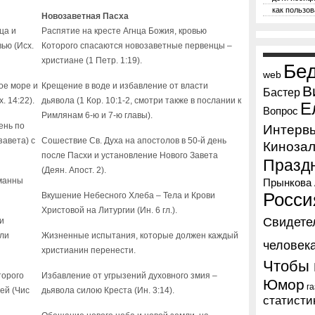
как пользов
Новозаветная Пасха
ца и
Распятие на кресте Агнца Божия, кровью
ью (Исх.
Которого спасаются новозаветные первенцы –
христиане (1 Петр. 1:19).
Бе
web
ое море и
Крещение в воде и избавление от власти
В
Бастер
. 14:22).
дьявола (1 Кор. 10:1-2, смотри также в послании к
Е
Вопрос
Римлянам 6-ю и 7-ю главы).
ень по
Интерв
завета) с
Сошествие Св. Духа на апостолов в 50-й день
Киноза
после Пасхи и установление Нового Завета
Празд
(Деян. Апост. 2).
манны
Прынкова 
Росси
Вкушение Небесного Хлеба – Тела и Крови
Христовой на Литургии (Ин. 6 гл.).
Свидете
и
или
Жизненные испытания, которые должен каждый
человек
христианин перенести.
Чтобы 
торого
Избавление от угрызений духовного змия –
Юмор
г
ей (Чис
дьявола силою Креста (Ин. 3:14).
статисти