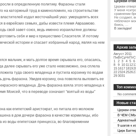
Церкви отв
росли в определенную политику. Фараоны стали
Церкви отвер
У меня «ситр
его на каторжный труд в каменоломнях, на строительстве
сравнении бр
х властителей издал жесточайший указ: умерщвлять всех
Не создают, в
«яблочко» мо
я в еврейских семьях, дабы извести племя Авраамово.
боись, …
В закладки!
подь свой завет-союз, ведь именно израильтяне должны
одготовить себя и мир к пришествию Спасителя. И потому
веческой истории и спасает избранный народ, являя на нем
Архив зап
Август 2011
Пн
Вт
Ср
Чт
Пт
С
ся мальчик, и мать долгое время скрывала его, опасаясь,
1
2
3
4
5
6
8
9
10
11
12
1
да далее скрывать его уже стало невозможно, она сплела
15
16
17
18
19
2
22
23
24
25
26
2
оложила туда своего младенца и пустила корзинку по водам
29
30
31
ь дочь фараона. Увидев корзину, она повелела выловить ее
прекрасного младенца. Дочь фараона взяла этого младенца к
Топ комме
 имя Моисей, что в переводе означает “взятый из воды”
No comment
Новые ста
а как египетский аристократ, но питала его молоком
Церкви отв
ашена в дом дочери фараона в качестве кормилицы, ибо
В ЧЕМ СМЫ
Адекватный
ла из воды египетская принцесса, во благовремении
9 шагов к и
Цирк Баттер