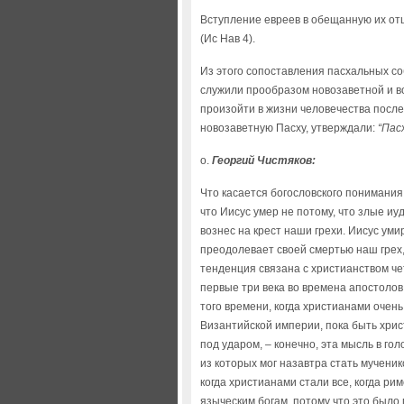
Вступление евреев в обещанную их от
(Ис Нав 4).
Из этого сопоставления пасхальных со
служили прообразом новозаветной и в
произойти в жизни человечества после
новозаветную Пасху, утверждали:
“Пас
о.
Георгий Чистяков:
Что касается богословского понимания 
что Иисус умер не потому, что злые иу
вознес на крест наши грехи. Иисус умир
преодолевает своей смертью наш грех, 
тенденция связана с христианством чет
первые три века во времена апостолов,
того времени, когда христианами очень
Византийской империи, пока быть хри
под ударом, – конечно, эта мысль в го
из которых мог назавтра стать мученико
когда христианами стали все, когда р
языческим богам, потому что это было