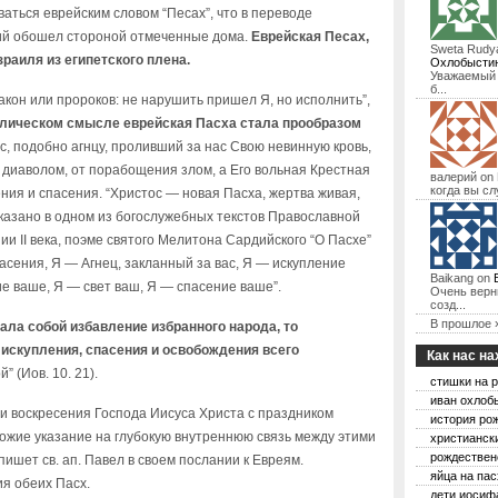
аться еврейским словом “Песах”, что в переводе
жий обошел стороной отмеченные дома.
Еврейская Песах,
Sweta Rudy
раиля из египетского плена.
Охлобысти
Уважаемый 
б
...
акон или пророков: не нарушить пришел Я, но исполнить”,
лическом смысле еврейская Пасха стала прообразом
с, подобно агнцу, проливший за нас Свою невинную кровь,
 диаволом, от порабощения злом, а Его вольная Крестная
валерий
on
когда вы сл
ния и спасения. “Христос — новая Пасха, жертва живая,
сказано в одном из богослужебных текстов Православной
и II века, поэме святого Мелитона Сардийского “О Пасхе”
асения, Я — Агнец, закланный за вас, Я — искупление
Baikang
on
е ваше, Я — свет ваш, Я — спасение ваше”.
Очень верн
созд
...
В прошлое 
ала собой избавление избранного народа, то
искупления, спасения и освобождения всего
Как нас н
” (Иов. 10. 21).
стишки на 
иван охлоб
и воскресения Господа Иисуса Христа с праздником
история ро
ожие указание на глубокую внутреннюю связь между этими
христианск
рождествен
ишет св. ап. Павел в своем послании к Евреям.
яйца на пас
я обеих Пасх.
дети иосиф