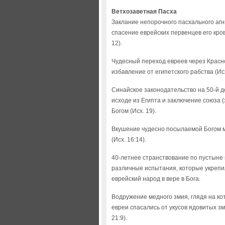
Ветхозаветная Пасха
Заклание непорочного пасхального агн
спасение еврейских первенцев его кров
12).
Чудесный переход евреев через Красн
избавление от египетского рабства (Исх
Синайское законодательство на 50-й д
исходе из Египта и заключение союза (
Богом (Исх. 19).
Вкушение чудесно посылаемой Богом 
(Исх. 16:14).
40-летнее странствование по пустыне 
различные испытания, которые укреп
еврейский народ в вере в Бога.
Водружение медного змия, глядя на ко
евреи спасались от укусов ядовитых зм
21:9).