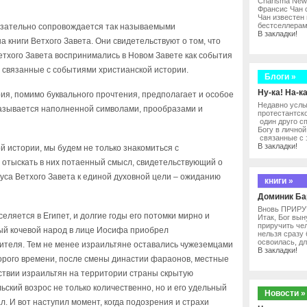
Charisma News
Франсис Чан 
Чан известен 
бестселлерам
язательно сопровождается так называемыми
В закладки!
книги Ветхого Завета. Они свидетельствуют о том, что
тхого Завета воспринимались в Новом Завете как события
 связанные с событиями христианской истории.
Блоги »
Ну-ка! На-ка
ия, помимо буквального прочтения, предполагает и особое
Недавно услы
казывается наполненной символами, прообразами и
протестантск
один друго с
Богу в лично
связанные с 
В закладки!
 истории, мы будем не только знакомиться с
 отыскать в них потаенный смысл, свидетельствующий о
уса Ветхого Завета к единой духовной цели – ожиданию
книги »
Доминик Ба
Вновь ПРИРУ
еляется в Египет, и долгие годы его потомки мирно и
Итак, Бог вын
приручить чел
лый кочевой народ в лице Иосифа приобрел
нельзя сразу 
освоилась, дл
вителя. Тем не менее израильтяне оставались чужеземцами
В закладки!
торого времени, после смены династии фараонов, местные
ствии израильтян на территории страны скрытую
ьский возрос не только количественно, но и его удельный
Новости »
л. И вот наступил момент, когда подозрения и страхи