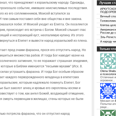
знал, что принадлежит к израильскому народу. Однажды,
Лучшие ст
, произошло событие, имевшее неисчислимые последствия.
ИРКУТСКО
ПОДОЗРЕВ
ого из его соплеменников, Моисей вступился за
Вечный спо
И тем самым поставил себя вне общества и вне закона.
Головоломк
казался побег. И Моисей уходит из Египта. Он поселяется
Клятва цел
орив, происходит его встреча с Богом. Моисей слышит глас
Американск
России до 
рящий и несгорающий куст, неопалимую купину. Из этого
Эль-Регист
вернуться в Египет и вывести народ израильский из плена.
А народу ни
Только что
тает пред очами фараона, прося его отпустить народ. Но
лишиться множества рабов. И тогда Бог наводит казни на
у солнечного затмения, то ее поражает страшная эпидемия,
 которые в Библии именуются “песьими мухами” (Исх. 8.
Olena Shabu
в силах устрашить фараона. И тогда Бог особым образом
и психологи
ает каждого перворожденного младенца в египетских
Отличные и
огромное
...
израильские, которым надлежало покинуть Египет, Бог
е был заколот агнец и кровью его окроплены косяки и
овествует о том, как ангел Божий, воздающий отмщение,
ся смерть первенцам в жилищах, стены которых не были
Михаил
on
Попытки ат
раци
...
лько потрясла фараона, что он отпустил народ