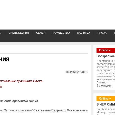
Ы
ЗАБЛУЖДЕНИЯ
СЕМЬЯ
РОЖДЕСТВО
МОЛИТВА
ПРОЗА
Credo »
Воскресное
ния
Несомненно, 
богослужение
какое только
переоценить з
ссылки@mail.ru
Наше посещен
поклонения Бо
выстроено сл
схождение праздника Пасха.
Гимны. …
В закладки!
рь
Online »
ждение праздника Пасха.
В ЧЕМ СМЫ
Чан был паст
ек. История спасения”
Святейший Патриарх Московский и
«Краеугольный