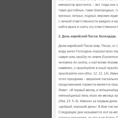
император крестился, – вот тогда они з
таких достойных, таких благородных, т
грязных, хитрых, подлых, мерзких иуде
с личной ответственности каждого и каж
найти врага и снять эту ответственност
2.
День еврейской Пасхи. Календарь
Днем еврейской Пасхи (евp. Песах; от 
когда ангел Господень поразил всех п
самую ночь пройду по земле Египетск
человека до скота, и над всеми богам
памятен, и празднуйте в оный праздни
празднуйте его»
(Исх. 12: 12, 14). Им
этого праздника – вкушение пасхально
продолжением торжеств является праз
Левит:
«В первый месяц, в четырнадца
пятнадцатый день того же месяца пр
(Лев. 23: 5–6). Именно за первым днем
«добрый, хороший день». В йом тов за
Следующие дни называются хол ха-моэ
статуса праздника, но это и не будни.