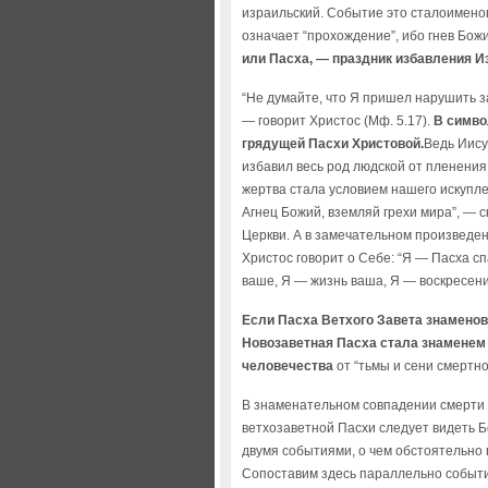
израильский. Событие это сталоименов
означает “прохождение”, ибо гнев Бо
или Пасха, — праздник избавления Из
“Не думайте, что Я пришел нарушить з
— говорит Христос (Мф. 5.17).
В симво
грядущей Пасхи Христовой.
Ведь Иису
избавил весь род людской от пленения
жертва стала условием нашего искупле
Агнец Божий, вземляй грехи мира”, — 
Церкви. А в замечательном произведени
Христос говорит о Себе: “Я — Пасха сп
ваше, Я — жизнь ваша, Я — воскресени
Если Пасха Ветхого Завета знаменов
Новозаветная Пасха стала знаменем 
человечества
от “тьмы и сени смертной
В знаменательном совпадении смерти 
ветхозаветной Пасхи следует видеть Б
двумя событиями, о чем обстоятельно п
Сопоставим здесь параллельно событи