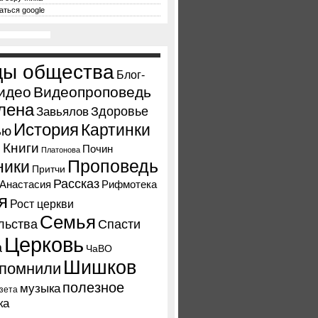
аться google
ды общества
Блог-
идео
Видеопроповедь
лена
Здоровье
Завьялов
История
Картинки
ью
Книги
л
Почин
Платонова
Проповедь
ники
Притчи
Рассказ
Анастасия
Рифмотека
я
Рост церкви
Семья
льства
Спасти
Церковь
а
ЧаВО
Шишков
помнили
полезное
музыка
азета
ка