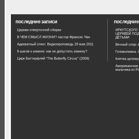
последние записи
последние
Церкви отверточной сборки
ИРКУТСКОГО
ЦЕРКВЕЙ ПО
В ЧЕМ СМЫСЛ ЖИЗНИ? пастор Франсис Чан
ДЕТЬМИ
Адекватный ответ. Видеопроповедь 29 мая 2011
Вечный спор: 
9 шагов к измене: как не допустить измену?
Головоломка. 
Цирк Баттерфляй “The Butterfly Circus” (2009)
Клятва целом
Американские 
мальчика из Р