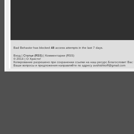
Bad Behavior has blocked
48
access attempts in the last 7 days.
Вход |
Статьи (RSS)
| Комментарии (RSS)
© 2014 | О Христе!
Копирование разрешено при сохранении ссылки на наш ресурс.Благословит Вас 
Ваши вопросы и предложения направляйте по адресу
avshishkoff@gmail.com