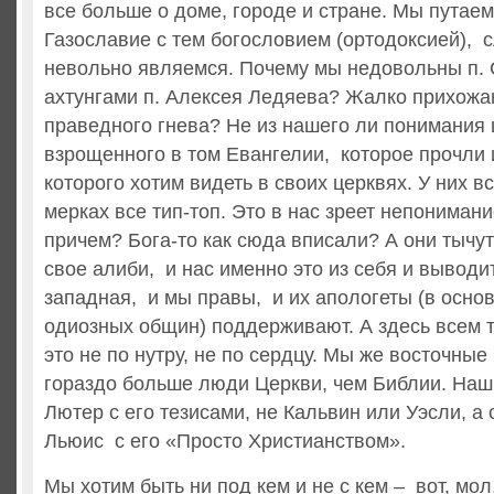
все больше о доме, городе и стране. Мы путае
Газославие с тем богословием (ортодоксией), с
невольно являемся. Почему мы недовольны п.
ахтунгами п. Алексея Ледяева? Жалко прихожа
праведного гнева? Не из нашего ли понимания 
взрощенного в том Евангелии, которое прочли 
которого хотим видеть в своих церквях. У них в
мерках все тип-топ. Это в нас зреет непонимани
причем? Бога-то как сюда вписали? А они тычут
свое алиби, и нас именно это из себя и выводит
западная, и мы правы, и их апологеты (в осн
одиозных общин) поддерживают. А здесь всем то
это не по нутру, не по сердцу. Мы же восточные
гораздо больше люди Церкви, чем Библии. Наш 
Лютер с его тезисами, не Кальвин или Уэсли, а
Льюис с его «Просто Христианством».
Мы хотим быть ни под кем и не с кем – вот, мол