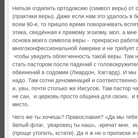
Нельзя отделить ортодоксию (символ веры) от 
(практики веры). Даже если нам это удалось в
всем 90-е, то пришло время поворачивать вспя
этика, сведённая к прямому эгоизму, мол, а мне
основа моего символа веры - прекрасно работа
многоконфессиональной Америке и не требует 
чтобы увидеть облегченность такой веры. Там 
стать пастором после падений с головокружите
обвинений в содомии (Лиардон, Хаггард). И мы 
надо. Там сотни деноминаций и соответственно
и, увы, почти столько же Иисусов. Там пастор ч
не сан, и церковь просто община для своих, и 
место.
Чего же ты хочешь? Православия? «Да мы тебя 
белый флаг, уваровец ты наш», -кричат мне, и
(проще утопить, кстати). Да я ж не о прописке и