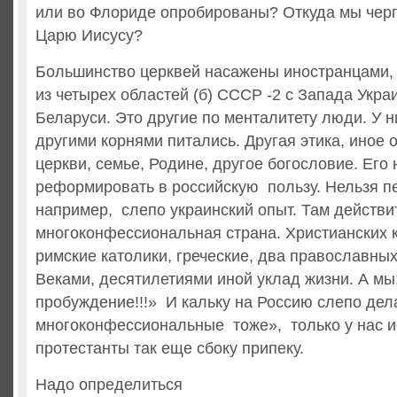
или во Флориде опробированы? Откуда мы чер
Царю Иисусу?
Большинство церквей насажены иностранцами,
из четырех областей (б) СССР -2 с Запада Укра
Беларуси. Это другие по менталитету люди. У н
другими корнями питались. Другая этика, иное 
церкви, семье, Родине, другое богословие. Его 
реформировать в российскую пользу. Нельзя п
например, слепо украинский опыт. Там действи
многоконфессиональная страна. Христианских 
римские католики, греческие, два православных
Веками, десятилетиями иной уклад жизни. А мы
пробуждение!!!» И кальку на Россию слепо дел
многоконфессиональные тоже», только у нас и
протестанты так еще сбоку припеку.
Надо определиться