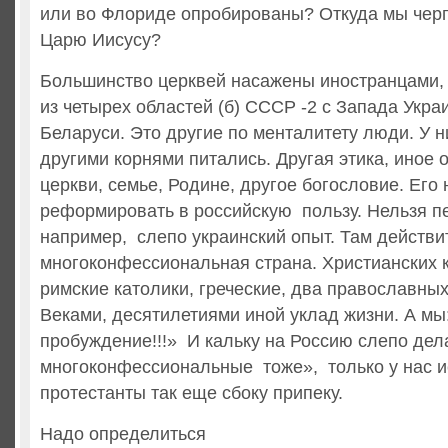
или во Флориде опробированы? Откуда мы чер
Царю Иисусу?
Большинство церквей насажены иностранцами,
из четырех областей (б) СССР -2 с Запада Укра
Беларуси. Это другие по менталитету люди. У н
другими корнями питались. Другая этика, иное 
церкви, семье, Родине, другое богословие. Его 
реформировать в российскую пользу. Нельзя п
например, слепо украинский опыт. Там действи
многоконфессиональная страна. Христианских 
римские католики, греческие, два православных
Веками, десятилетиями иной уклад жизни. А мы
пробуждение!!!» И кальку на Россию слепо дел
многоконфессиональные тоже», только у нас и
протестанты так еще сбоку припеку.
Надо определиться