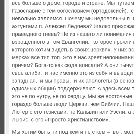
все больше о доме, городе и стране. Мы путае
Газославие с тем богословием (ортодоксией), с
невольно являемся. Почему мы недовольны п.
ахтунгами п. Алексея Ледяева? Жалко прихожа
праведного гнева? Не из нашего ли понимания 
взрощенного в том Евангелии, которое прочли 
которого хотим видеть в своих церквях. У них в
мерках все тип-топ. Это в нас зреет непонимани
причем? Бога-то как сюда вписали? А они тычут
свое алиби, и нас именно это из себя и выводит
западная, и мы правы, и их апологеты (в осн
одиозных общин) поддерживают. А здесь всем то
это не по нутру, не по сердцу. Мы же восточные
гораздо больше люди Церкви, чем Библии. Наш 
Лютер с его тезисами, не Кальвин или Уэсли, а
Льюис с его «Просто Христианством».
Мы хотим быть ни под кем и не с кем – вот, мол