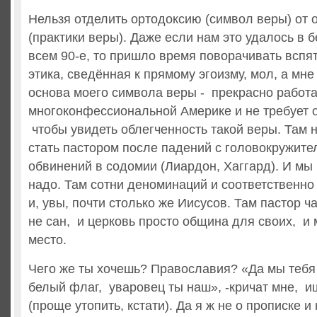
Нельзя отделить ортодоксию (символ веры) от 
(практики веры). Даже если нам это удалось в
всем 90-е, то пришло время поворачивать вспя
этика, сведённая к прямому эгоизму, мол, а мне
основа моего символа веры - прекрасно работа
многоконфессиональной Америке и не требует 
чтобы увидеть облегченность такой веры. Там 
стать пастором после падений с головокружите
обвинений в содомии (Лиардон, Хаггард). И мы 
надо. Там сотни деноминаций и соответственно
и, увы, почти столько же Иисусов. Там пастор ч
не сан, и церковь просто община для своих, и 
место.
Чего же ты хочешь? Православия? «Да мы тебя 
белый флаг, уваровец ты наш», -кричат мне, и
(проще утопить, кстати). Да я ж не о прописке и