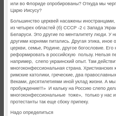
или во Флориде опробированы? Откуда мы чер
Царю Иисусу?
Большинство церквей насажены иностранцами,
из четырех областей (б) СССР -2 с Запада Укра
Беларуси. Это другие по менталитету люди. У н
другими корнями питались. Другая этика, иное 
церкви, семье, Родине, другое богословие. Его 
реформировать в российскую пользу. Нельзя п
например, слепо украинский опыт. Там действи
многоконфессиональная страна. Христианских 
римские католики, греческие, два православных
Веками, десятилетиями иной уклад жизни. А мы
пробуждение!!!» И кальку на Россию слепо дел
многоконфессиональные тоже», только у нас и
протестанты так еще сбоку припеку.
Надо определиться