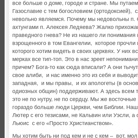
все больше о доме, городе и стране. Мы путае
Газославие с тем богословием (ортодоксией), с
невольно являемся. Почему мы недовольны п.
ахтунгами п. Алексея Ледяева? Жалко прихожа
праведного гнева? Не из нашего ли понимания 
взрощенного в том Евангелии, которое прочли 
которого хотим видеть в своих церквях. У них в
мерках все тип-топ. Это в нас зреет непонимани
причем? Бога-то как сюда вписали? А они тычут
свое алиби, и нас именно это из себя и выводит
западная, и мы правы, и их апологеты (в осн
одиозных общин) поддерживают. А здесь всем то
это не по нутру, не по сердцу. Мы же восточные
гораздо больше люди Церкви, чем Библии. Наш 
Лютер с его тезисами, не Кальвин или Уэсли, а
Льюис с его «Просто Христианством».
Мы хотим быть ни под кем и не с кем – вот, мол