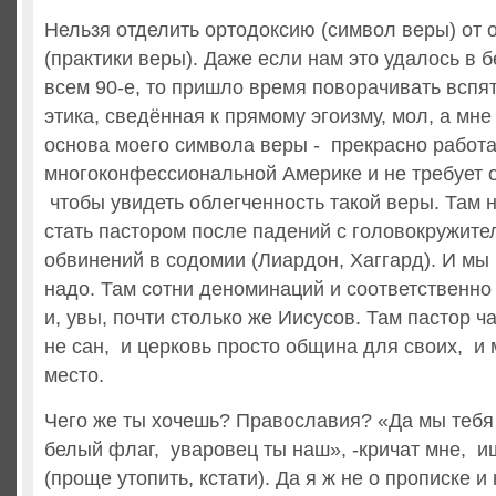
Нельзя отделить ортодоксию (символ веры) от 
(практики веры). Даже если нам это удалось в
всем 90-е, то пришло время поворачивать вспя
этика, сведённая к прямому эгоизму, мол, а мне
основа моего символа веры - прекрасно работа
многоконфессиональной Америке и не требует 
чтобы увидеть облегченность такой веры. Там 
стать пастором после падений с головокружите
обвинений в содомии (Лиардон, Хаггард). И мы 
надо. Там сотни деноминаций и соответственно
и, увы, почти столько же Иисусов. Там пастор ч
не сан, и церковь просто община для своих, и 
место.
Чего же ты хочешь? Православия? «Да мы тебя 
белый флаг, уваровец ты наш», -кричат мне, и
(проще утопить, кстати). Да я ж не о прописке и