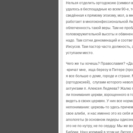
Нельзя отделить ортодоксию (символ в
удалось в беспощадные ко всем 90-е, 
сведённая к прямому эгоизму, мол, а м
работает в многоконфессиональной Ам
облегченность такой веры. Там не про
головокружительной высоты и обвинений
надо. Там сотни деноминаций и соответ
Иисусов. Там пастор часто должность, 
уступаем место.
Чего же ты хочешь? Православия? «Да
-кричат мне, ища березу в Питере (прощ
я все больше о доме, городе и стране
(ортодоксией), слугами которого нев
ахтунгами п. Алексея Ледяева? Жалко 
ли понимания церкви, взрощенного в т
видеть в своих церквях. У них все норма
непонимание: церковь-то здесь причем?
свое алиби, и нас именно это из себя 
апологеты (в основном лидеры одиозны
это не по нутру, не по сердцу. Мы же 
Библии. Наш кормчий в этом не Лютер с