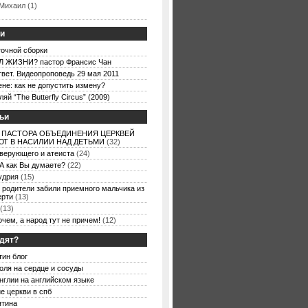
Михаил (1)
ьи
точной сборки
 ЖИЗНИ? пастор Франсис Чан
вет. Видеопроповедь 29 мая 2011
ене: как не допустить измену?
й “The Butterfly Circus” (2009)
ьи
 ПАСТОРА ОБЪЕДИНЕНИЯ ЦЕРКВЕЙ
Т В НАСИЛИИ НАД ДЕТЬМИ
(32)
 верующего и атеиста
(24)
А как Вы думаете?
(22)
удрия
(15)
 родители забили приемного мальчика из
ерти
(13)
(13)
очем, а народ тут не причем!
(12)
одят?
тин блог
оля на сердце и сосуды
нглии на английском языке
е церкви в спб
ятина