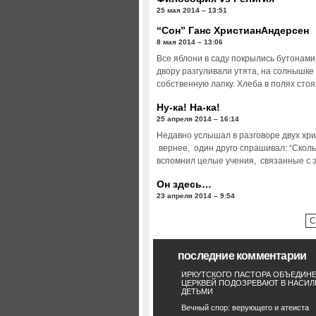
25 мая 2014 – 13:51
“Сон” Ганс ХристианАндерсен
8 мая 2014 – 13:06
Все яблони в саду покрылись бутонами
двору разгуливали утята, на солнышке
собственную лапку. Хлеба в полях сто
Ну-ка! На-ка!
25 апреля 2014 – 16:14
Недавно услышал в разговоре двух хри
вернее, один друго спрашивал: “Сколь
вспомнил целые учения, связанные с 
Он здесь…
23 апреля 2014 – 9:54
С
последние комментарии
ИРКУТСКОГО ПАСТОРА ОБЪЕДИН
ЦЕРКВЕЙ ПОДОЗРЕВАЮТ В НАСИЛ
ДЕТЬМИ
Вечный спор: верующего и атеиста