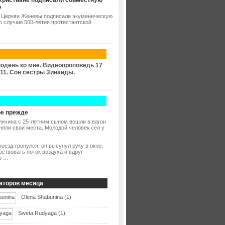
христиане подписали совместную
ю
 Церкви Женевы подписали экуменическую
о случаю 500-летия протестантской
одень ко мне. Видеопроповедь 17
11. Сон сестры Зинаиды.
е прежде
жчина с 25-летним сыном вошли в вагон
аняли свои места. Молодой человек сел у
поезд тронулся, он высунул руку в окно,
вствовать поток воздуха и вдруг
о …
аторов месяца
Olena Shabunina (1)
Sweta Rudyaga (1)