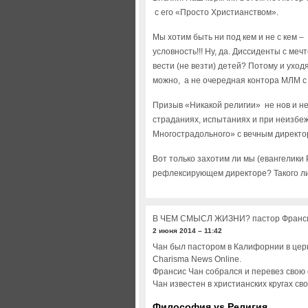
с его «Просто Христианством».
Мы хотим быть ни под кем и не с кем –
условность!!! Ну, да. Диссиденты с мечт
вести (не везти) детей? Потому и уходя
можно, а не очередная контора МЛМ с
Призыв «Никакой религии» не нов и не
страданиях, испытаниях и при неизбе
Многострадольного» с вечным директ
Вот только захотим ли мы (евангелики 
рефлексирующем директоре? Такого ли
В ЧЕМ СМЫСЛ ЖИЗНИ? пастор Франс
2 июня 2014 – 11:42
Чан был пастором в Калифорнии в церк
Charisma News Online.
Франсис Чан собрался и перевез свою 
Чан известен в христианских кругах с
Философия vs Религия