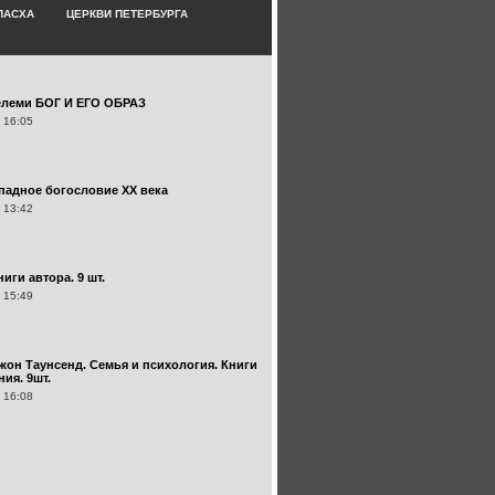
ПАСХА
ЦЕРКВИ ПЕТЕРБУРГА
елеми БОГ И ЕГО ОБРАЗ
 16:05
ападное богословие XX века
 13:42
иги автора. 9 шт.
 15:49
жон Таунсенд. Семья и психология. Книги
ия. 9шт.
 16:08