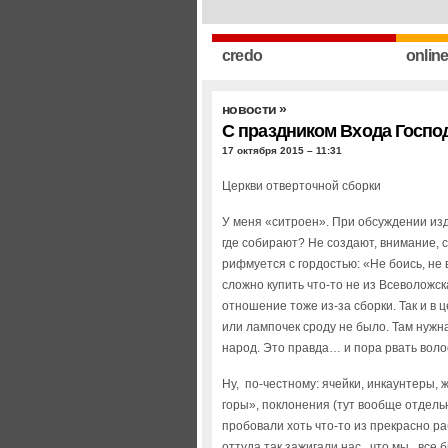
credo
onlin
новости
»
С праздником Входа Госпо
17 октября 2015 – 11:31
Церкви отверточной сборки
У меня «ситроен». При обсуждении из
где собирают? Не создают, внимание, с
рифмуется с гордостью: «Не боись, не 
сложно купить что-то не из Всеволожс
отношение тоже из-за сборки. Так и в ц
или лампочек сроду не было. Там нужн
народ. Это правда… и пора рвать воло
Ну, по-честному: ячейки, инкаунтеры,
горы», поклонения (тут вообще отдель
пробовали хоть что-то из прекрасно 
оттуда так зажигали нас, что мы, все б