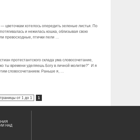
 — цветочкам хотелось опередить зеленые листья. По
 потягивалась и нежилась кошка, облизывая свою
яли превосходные, птички пели …
стиан протестантского склада ума словосочетание,
ко ты времени уделяешь Богу в личной молитве?” И я
этим словосочетанием. Раньше я, …
траницы от 1 до 1
1
ЕНИЯ
ИИ НАД