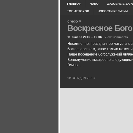
ГЛАВНАЯ
ЧАВО
ДУХОВНЫЕ ДАР
ТОП АВТОРОВ
НОВОСТИ РЕЛИГИИ
credo »
Воскресное Бого
11 января 2016 – 19:06 |
View Comments
Несомненно, праздничное литургичес
благословением, какое только может 
Наше посещение богослужений являетс
Богослужение выстроено следующим 
Гимны. …
читать дальше »