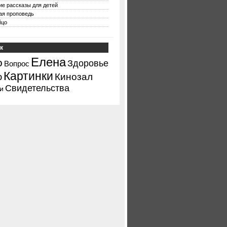
ие рассказы для детей
ая проповедь
йцо
к
Елена
о
Здоровье
Вопрос
Картинки
ю
Кинозал
Свидетельства
и