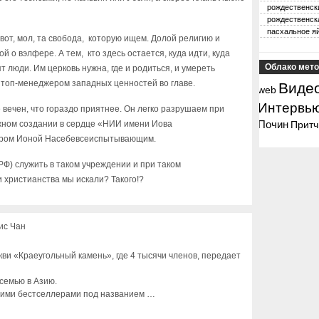
рождественск
рождественск
пасхальное я
 вот, мол, та свобода, которую ищем. Долой религию и
ой о вэлфере. А тем, кто здесь остается, куда идти, куда
Облако мето
т люди. Им церковь нужна, где и родиться, и умереть
 топ-менеджером западных ценностей во главе.
Виде
web
Интервь
 вечен, что гораздо приятнее. Он легко разрушаем при
Почин
жном создании в сердце «НИИ имени Иова
Притч
ором Ионой Насебевсеиспытывающим.
РФ) служить в таком учреждении и при таком
 христианства мы искали? Такого!?
ис Чан
ви «Краеугольный камень», где 4 тысячи членов, передает
семью в Азию.
воими бестселлерами под названием …