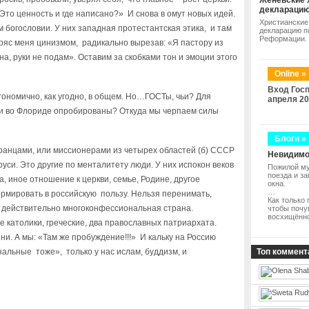
Женевские 
деклараци
Это ценность и где написано?» И снова в омут новых идей.
Христианские
ом богословии. У них западная протестантская этика, и там
декларацию п
Реформации.
ряс меня цинизмом, радикально вырезав: «Я пастору из
а, руки не подам». Оставим за скобками тон и эмоции этого
Online »
Вход Госп
гономично, как угодно, в общем. Но…ГОСТы, чьи? Для
апреля 20
ли во Флориде опробированы? Откуда мы черпаем силы
Блоги »
анцами, или миссионерами из четырех областей (б) СССР
Невидимо
руси. Это другие по менталитету люди. У них испокон веков
Пожилой му
поезда и з
а, иное отношение к церкви, семье, Родине, другое
окна.
…
ормировать в российскую пользу. Нельзя перенимать,
Как только 
м действительно многоконфессиональная страна.
чтобы почу
восхищённ
е католики, греческие, два православных патриархата.
ни. А мы: «Там же пробуждение!!!» И кальку на Россию
альные тоже», только у нас ислам, буддизм, и
Топ коммент