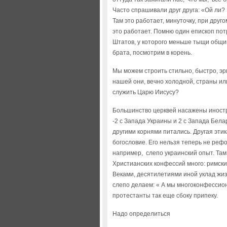
Часто спрашивали друг друга: «Ой ли? 
Там это работает, минуточку, при друг
это работает. Помню один епископ пот
Штатов, у которого меньше тыщи общин
брата, посмотрим в корень.
Мы можем строить стильно, быстро, эр
нашей они, вечно холодной, страны и
служить Царю Иисусу?
Большинство церквей насажены иностр
-2 с Запада Украины и 2 с Запада Бела
другими корнями питались. Другая этик
богословие. Его нельзя теперь не реф
например, слепо украинский опыт. Та
Христианских конфессий много: римски
Веками, десятилетиями иной уклад жиз
слепо делаем: « А мы многоконфессион
протестанты так еще сбоку припеку.
Надо определиться