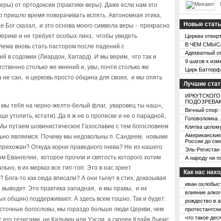
еры) от ортодоксии (практики веры). Даже если нам это
то пришло время поворачивать вспять. Автономная этика,
Новые стат
не Бог сказал, и это основа моего символа веры - прекрасно
ерике и не требует особых линз, чтобы увидеть
Церкви отвер
В ЧЕМ СМЫСЛ
блема вновь стать пастором после падений с
Адекватный от
 в содомии (Лиардон, Хаггард). И мы верим, что так и
9 шагов к изм
ственно столько же мнений и, увы, почти столько же
Цирк Баттерфля
а не сан, и церковь просто община для своих, и мы опять
Лучшие стат
ИРКУТСКОГО
ПОДОЗРЕВАЮ
 мы тебя на черно-желто-белый флаг, уваровец ты наш»,
Вечный спор:
е утопить, кстати). Да я ж не о прописке и не о парадной,
Головоломка. 
. Мы путаем шовинистическое Газославие с тем богословием
Клятва целом
Американские
ольно являемся. Почему мы недовольны п. Сандеем, новыми
России до см
прихожан? Откуда корни праведного гнева? Не из нашего
Эль-Регистан
ом Евангелии, которое прочли и святость которого хотим
А народу ни п
льно, в их мерках все тип-топ. Это в нас зреет
Как нас нах
 Бога-то как сюда вписали? А они тычут в стих, доказывая
иван охлобыс
и выводит. Это практика западная, и мы правы, и их
влияние алког
х общин) поддерживают. А здесь всем тошно. Так и будет:
рождество в а
восточные богословы, мы гораздо больше люди Церкви, чем
протестантски
что такое дес
 его тезисами, не Кальвин или Уэсли, а скорее Клайв Льюис