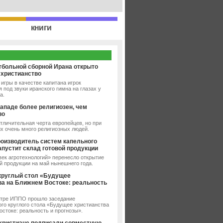
книги
тбольной сборной Ирана открыто
 христианство
игры в качестве капитана игрок
 под звуки иранского гимна на глазах у
а.
ападе более религиозен, чем
во
тличительная черта европейцев, но при
их очень много религиозных людей.
роизводитель систем капельного
апустит склад готовой продукции
ек агротехнологий» перенесло открытие
й продукции на май нынешнего года.
круглый стол «Будущее
ва на Ближнем Востоке: реальность
»
нтре ИППО прошло заседание
го круглого стола «Будущее христианства
стоке: реальность и прогнозы».