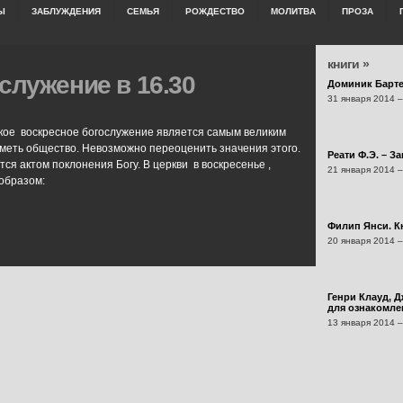
Ы
ЗАБЛУЖДЕНИЯ
СЕМЬЯ
РОЖДЕСТВО
МОЛИТВА
ПРОЗА
книги »
служение в 16.30
Доминик Барт
31 января 2014 –
кое воскресное богослужение является самым великим
иметь общество. Невозможно переоценить значения этого.
Реати Ф.Э. – З
я актом поклонения Богу. В церкви в воскресенье ,
21 января 2014 –
образом:
Филип Янси. Кн
20 января 2014 –
Генри Клауд, Д
для ознакомлен
13 января 2014 –