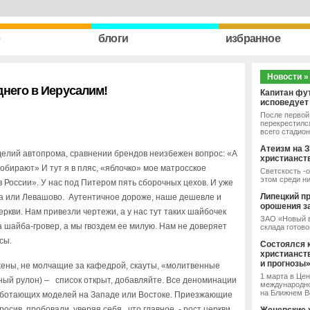
e
блоги
избранное
Новости »
днего в Иерусалим!
Капитан фу
исповедует
После первой 
перекрестился
всего стадион
Атеизм на З
делий автопрома, сравнении брендов неизбежен вопрос: «А
христианст
обирают» И тут я в пляс, «яблочко» мое матросское
Светскость -о
этом среди н
в России». У нас под Питером пять сборочных цехов. И уже
Липецкий п
ка или Левашово. Аутентичное дороже, наше дешевле и
орошения з
еркви. Нам привезли чертежи, а у нас тут таких шайбочек
ЗАО «Новый в
а шайба-гровер, а мы гвоздем ее милую. Нам не доверяет
склада готово
сы.
Состоялся 
христианст
и прогнозы
 жены, не молчащие за кафедрой, скауты, «молитвенные
1 марта в Це
ный рулон) – список открыт, добавляйте. Все деноминации
международно
на Ближнем Во
работающих моделей на Западе или Востоке. Приезжающие
росив, пробовали, уверяя себя, что главное - рост церкви.