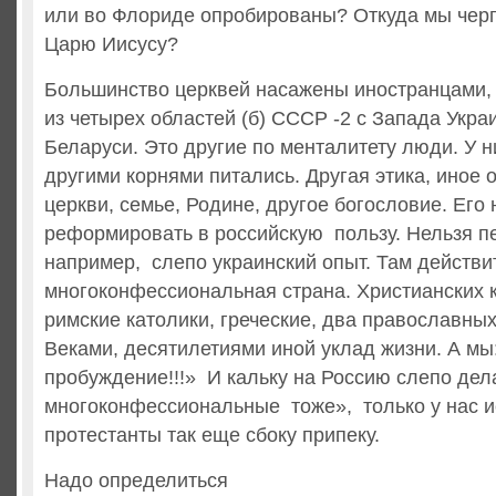
или во Флориде опробированы? Откуда мы чер
Царю Иисусу?
Большинство церквей насажены иностранцами,
из четырех областей (б) СССР -2 с Запада Укра
Беларуси. Это другие по менталитету люди. У н
другими корнями питались. Другая этика, иное 
церкви, семье, Родине, другое богословие. Его 
реформировать в российскую пользу. Нельзя п
например, слепо украинский опыт. Там действи
многоконфессиональная страна. Христианских 
римские католики, греческие, два православных
Веками, десятилетиями иной уклад жизни. А мы
пробуждение!!!» И кальку на Россию слепо дел
многоконфессиональные тоже», только у нас и
протестанты так еще сбоку припеку.
Надо определиться