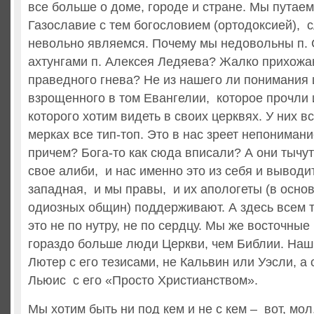
все больше о доме, городе и стране. Мы путае
Газославие с тем богословием (ортодоксией), с
невольно являемся. Почему мы недовольны п.
ахтунгами п. Алексея Ледяева? Жалко прихожа
праведного гнева? Не из нашего ли понимания 
взрощенного в том Евангелии, которое прочли 
которого хотим видеть в своих церквях. У них в
мерках все тип-топ. Это в нас зреет непонимани
причем? Бога-то как сюда вписали? А они тычут
свое алиби, и нас именно это из себя и выводит
западная, и мы правы, и их апологеты (в осн
одиозных общин) поддерживают. А здесь всем то
это не по нутру, не по сердцу. Мы же восточные
гораздо больше люди Церкви, чем Библии. Наш 
Лютер с его тезисами, не Кальвин или Уэсли, а
Льюис с его «Просто Христианством».
Мы хотим быть ни под кем и не с кем – вот, мол