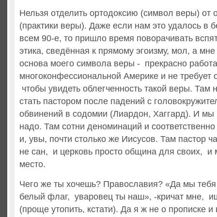
Нельзя отделить ортодоксию (символ веры) от 
(практики веры). Даже если нам это удалось в
всем 90-е, то пришло время поворачивать вспя
этика, сведённая к прямому эгоизму, мол, а мне
основа моего символа веры - прекрасно работа
многоконфессиональной Америке и не требует 
чтобы увидеть облегченность такой веры. Там 
стать пастором после падений с головокружите
обвинений в содомии (Лиардон, Хаггард). И мы 
надо. Там сотни деноминаций и соответственно
и, увы, почти столько же Иисусов. Там пастор ч
не сан, и церковь просто община для своих, и 
место.
Чего же ты хочешь? Православия? «Да мы тебя 
белый флаг, уваровец ты наш», -кричат мне, и
(проще утопить, кстати). Да я ж не о прописке и