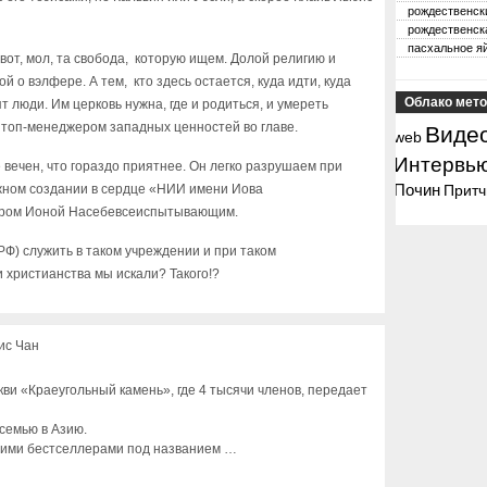
рождественск
рождественск
пасхальное я
 вот, мол, та свобода, которую ищем. Долой религию и
ой о вэлфере. А тем, кто здесь остается, куда идти, куда
Облако мето
т люди. Им церковь нужна, где и родиться, и умереть
 топ-менеджером западных ценностей во главе.
Виде
web
Интервь
 вечен, что гораздо приятнее. Он легко разрушаем при
Почин
жном создании в сердце «НИИ имени Иова
Притч
ором Ионой Насебевсеиспытывающим.
РФ) служить в таком учреждении и при таком
 христианства мы искали? Такого!?
ис Чан
ви «Краеугольный камень», где 4 тысячи членов, передает
семью в Азию.
воими бестселлерами под названием …