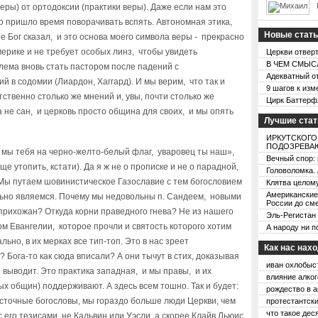
еры) от ортодоксии (практики веры). Даже если нам это
то пришло время поворачивать вспять. Автономная этика,
Новые стат
не Бог сказал, и это основа моего символа веры - прекрасно
ерике и не требует особых линз, чтобы увидеть
Церкви отвер
В ЧЕМ СМЫСЛ
блема вновь стать пастором после падений с
Адекватный от
 в содомии (Лиардон, Хаггард). И мы верим, что так и
9 шагов к изм
ственно столько же мнений и, увы, почти столько же
Цирк Баттерфля
а не сан, и церковь просто община для своих, и мы опять
Лучшие стат
ИРКУТСКОГО
ПОДОЗРЕВАЮ
 мы тебя на черно-желто-белый флаг, уваровец ты наш»,
Вечный спор:
е утопить, кстати). Да я ж не о прописке и не о парадной,
Головоломка. 
. Мы путаем шовинистическое Газославие с тем богословием
Клятва целом
Американские
ольно являемся. Почему мы недовольны п. Сандеем, новыми
России до см
прихожан? Откуда корни праведного гнева? Не из нашего
Эль-Регистан
ом Евангелии, которое прочли и святость которого хотим
А народу ни п
льно, в их мерках все тип-топ. Это в нас зреет
Как нас нах
 Бога-то как сюда вписали? А они тычут в стих, доказывая
иван охлобыс
и выводит. Это практика западная, и мы правы, и их
влияние алког
х общин) поддерживают. А здесь всем тошно. Так и будет:
рождество в а
восточные богословы, мы гораздо больше люди Церкви, чем
протестантски
что такое дес
 его тезисами, не Кальвин или Уэсли, а скорее Клайв Льюис