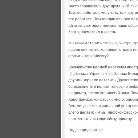
Часто спрашивали друг друга: «Ой ли? 
Там это работает, минуточку, при друг
это работает. Помню один епископ пот
Штатов, у которого меньше тыщи общин
брата, посмотрим в корень.
Мы можем строить стильно, быстро, эр
нашей они, вечно холодной, страны и
служить Царю Иисусу?
Большинство церквей насажены иностр
-2 с Запада Украины и 2 с Запада Бела
другими корнями питались. Другая этик
богословие. Его нельзя теперь не реф
например, слепо украинский опыт. Та
Христианских конфессий много: римски
Веками, десятилетиями иной уклад жиз
слепо делаем: « А мы многоконфессион
протестанты так еще сбоку припеку.
Надо определиться