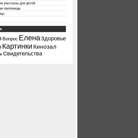
ие рассказы для детей
ая проповедь
йцо
к
Елена
о
Здоровье
Вопрос
Картинки
ю
Кинозал
Свидетельства
и