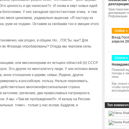
Женевские 
деклараци
Это ценность и где написано?» И снова в омут новых идей.
Христианские
ом богословии. У них западная протестантская этика, и там
декларацию п
Реформации.
ряс меня цинизмом, радикально вырезав: «Я пастору из
а, руки не подам». Оставим за скобками тон и эмоции этого
Online »
Вход Госп
гономично, как угодно, в общем. Но…ГОСТы, чьи? Для
апреля 20
ли во Флориде опробированы? Откуда мы черпаем силы
Блоги »
анцами, или миссионерами из четырех областей (б) СССР
Невидимо
руси. Это другие по менталитету люди. У них испокон веков
Пожилой му
поезда и з
а, иное отношение к церкви, семье, Родине, другое
окна.
…
ормировать в российскую пользу. Нельзя перенимать,
Как только 
м действительно многоконфессиональная страна.
чтобы почу
восхищённ
е католики, греческие, два православных патриархата.
ни. А мы: «Там же пробуждение!!!» И кальку на Россию
альные тоже», только у нас ислам, буддизм, и
Топ коммент