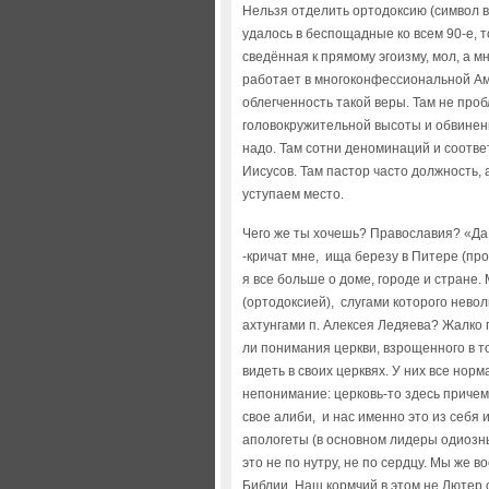
Нельзя отделить ортодоксию (символ в
удалось в беспощадные ко всем 90-е, 
сведённая к прямому эгоизму, мол, а м
работает в многоконфессиональной Ам
облегченность такой веры. Там не про
головокружительной высоты и обвинений
надо. Там сотни деноминаций и соответ
Иисусов. Там пастор часто должность, 
уступаем место.
Чего же ты хочешь? Православия? «Да
-кричат мне, ища березу в Питере (прощ
я все больше о доме, городе и стране
(ортодоксией), слугами которого нев
ахтунгами п. Алексея Ледяева? Жалко 
ли понимания церкви, взрощенного в т
видеть в своих церквях. У них все норма
непонимание: церковь-то здесь причем?
свое алиби, и нас именно это из себя 
апологеты (в основном лидеры одиозны
это не по нутру, не по сердцу. Мы же 
Библии. Наш кормчий в этом не Лютер с