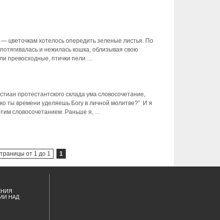
 — цветочкам хотелось опередить зеленые листья. По
 потягивалась и нежилась кошка, облизывая свою
яли превосходные, птички пели …
стиан протестантского склада ума словосочетание,
ко ты времени уделяешь Богу в личной молитве?” И я
этим словосочетанием. Раньше я, …
траницы от 1 до 1
1
ЕНИЯ
ИИ НАД