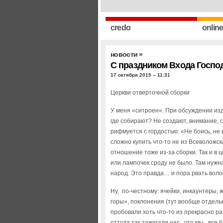
credo
onlin
новости
»
С праздником Входа Госпо
17 октября 2015 – 11:31
Церкви отверточной сборки
У меня «ситроен». При обсуждении из
где собирают? Не создают, внимание, с
рифмуется с гордостью: «Не боись, не 
сложно купить что-то не из Всеволожс
отношение тоже из-за сборки. Так и в ц
или лампочек сроду не было. Там нужн
народ. Это правда… и пора рвать воло
Ну, по-честному: ячейки, инкаунтеры,
горы», поклонения (тут вообще отдель
пробовали хоть что-то из прекрасно 
оттуда так зажигали нас, что мы, все б