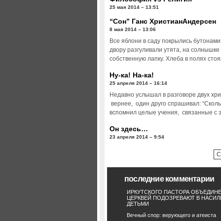
25 мая 2014 – 13:51
“Сон” Ганс ХристианАндерсен
8 мая 2014 – 13:06
Все яблони в саду покрылись бутонами
двору разгуливали утята, на солнышке
собственную лапку. Хлеба в полях сто
Ну-ка! На-ка!
25 апреля 2014 – 16:14
Недавно услышал в разговоре двух хри
вернее, один друго спрашивал: “Сколь
вспомнил целые учения, связанные с 
Он здесь…
23 апреля 2014 – 9:54
С
последние комментарии
ИРКУТСКОГО ПАСТОРА ОБЪЕДИН
ЦЕРКВЕЙ ПОДОЗРЕВАЮТ В НАСИЛ
ДЕТЬМИ
Вечный спор: верующего и атеиста