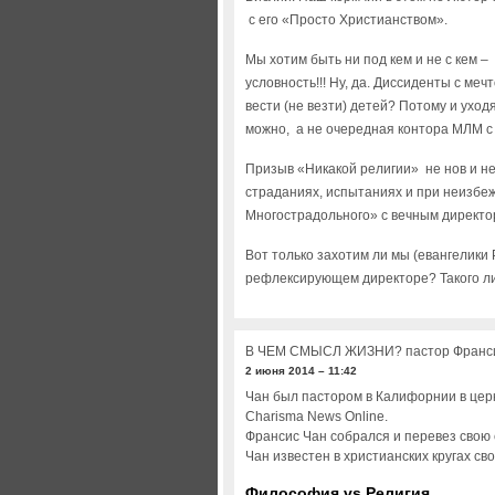
с его «Просто Христианством».
Мы хотим быть ни под кем и не с кем –
условность!!! Ну, да. Диссиденты с мечт
вести (не везти) детей? Потому и уходя
можно, а не очередная контора МЛМ с
Призыв «Никакой религии» не нов и не
страданиях, испытаниях и при неизбе
Многострадольного» с вечным директ
Вот только захотим ли мы (евангелики 
рефлексирующем директоре? Такого ли
В ЧЕМ СМЫСЛ ЖИЗНИ? пастор Франс
2 июня 2014 – 11:42
Чан был пастором в Калифорнии в церк
Charisma News Online.
Франсис Чан собрался и перевез свою 
Чан известен в христианских кругах с
Философия vs Религия