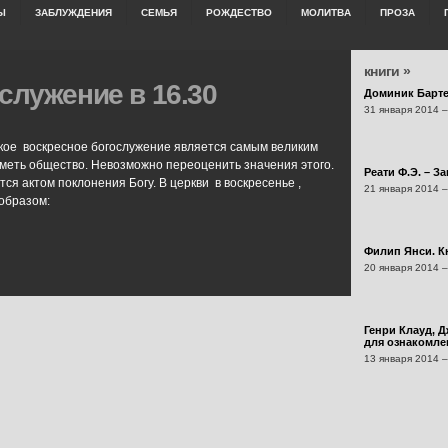
Ы
ЗАБЛУЖДЕНИЯ
СЕМЬЯ
РОЖДЕСТВО
МОЛИТВА
ПРОЗА
книги »
служение в 16.30
Доминик Барт
31 января 2014 –
кое воскресное богослужение является самым великим
иметь общество. Невозможно переоценить значения этого.
Реати Ф.Э. – З
я актом поклонения Богу. В церкви в воскресенье ,
21 января 2014 –
образом:
Филип Янси. Кн
20 января 2014 –
Генри Клауд, Д
для ознакомлен
13 января 2014 –