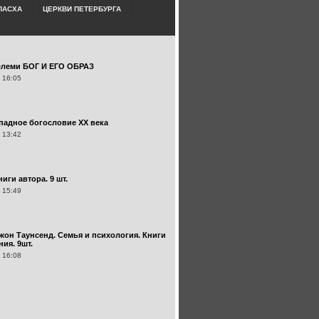
ПАСХА
ЦЕРКВИ ПЕТЕРБУРГА
елеми БОГ И ЕГО ОБРАЗ
 16:05
ападное богословие XX века
 13:42
иги автора. 9 шт.
 15:49
жон Таунсенд. Семья и психология. Книги
ия. 9шт.
 16:08