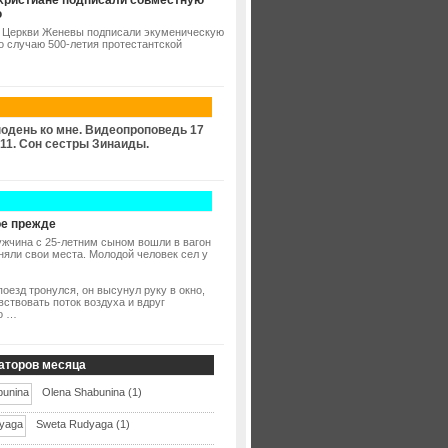
христиане подписали совместную
ю
 Церкви Женевы подписали экуменическую
о случаю 500-летия протестантской
одень ко мне. Видеопроповедь 17
11. Сон сестры Зинаиды.
е прежде
жчина с 25-летним сыном вошли в вагон
аняли свои места. Молодой человек сел у
поезд тронулся, он высунул руку в окно,
вствовать поток воздуха и вдруг
о …
аторов месяца
Olena Shabunina (1)
Sweta Rudyaga (1)