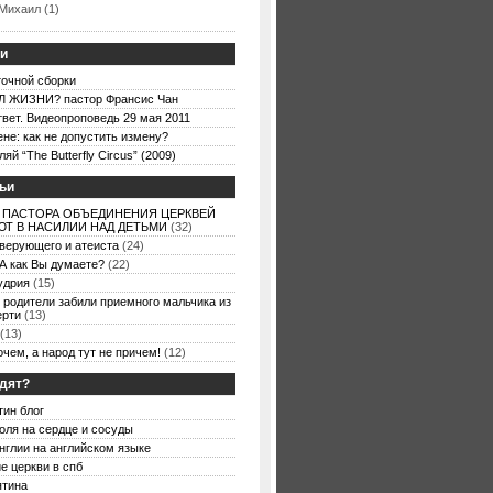
Михаил (1)
ьи
точной сборки
 ЖИЗНИ? пастор Франсис Чан
вет. Видеопроповедь 29 мая 2011
ене: как не допустить измену?
й “The Butterfly Circus” (2009)
ьи
 ПАСТОРА ОБЪЕДИНЕНИЯ ЦЕРКВЕЙ
Т В НАСИЛИИ НАД ДЕТЬМИ
(32)
 верующего и атеиста
(24)
А как Вы думаете?
(22)
удрия
(15)
 родители забили приемного мальчика из
ерти
(13)
(13)
очем, а народ тут не причем!
(12)
одят?
тин блог
оля на сердце и сосуды
нглии на английском языке
е церкви в спб
ятина