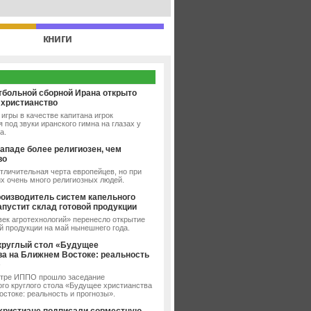
книги
тбольной сборной Ирана открыто
 христианство
игры в качестве капитана игрок
 под звуки иранского гимна на глазах у
а.
ападе более религиозен, чем
во
тличительная черта европейцев, но при
их очень много религиозных людей.
роизводитель систем капельного
апустит склад готовой продукции
ек агротехнологий» перенесло открытие
й продукции на май нынешнего года.
круглый стол «Будущее
ва на Ближнем Востоке: реальность
»
нтре ИППО прошло заседание
го круглого стола «Будущее христианства
стоке: реальность и прогнозы».