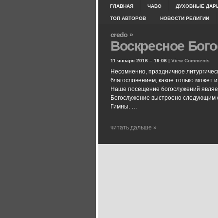
ГЛАВНАЯ
ЧАВО
ДУХОВНЫЕ ДАР
ТОП АВТОРОВ
НОВОСТИ РЕЛИГИИ
credo »
Воскресное Бого
11 января 2016 – 19:06 |
View Comments
Несомненно, праздничное литургичес
благословением, какое только может 
Наше посещение богослужений являетс
Богослужение выстроено следующим 
Гимны. …
читать дальше »