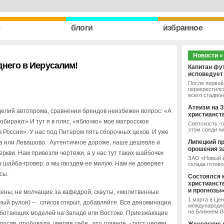
e
блоги
избранное
Новости »
днего в Иерусалим!
Капитан фу
исповедует
После первой 
перекрестился
всего стадион
Атеизм на З
делий автопрома, сравнении брендов неизбежен вопрос: «А
христианст
обирают» И тут я в пляс, «яблочко» мое матросское
Светскость -о
этом среди н
в России». У нас под Питером пять сборочных цехов. И уже
Липецкий п
ка или Левашово. Аутентичное дороже, наше дешевле и
орошения з
еркви. Нам привезли чертежи, а у нас тут таких шайбочек
ЗАО «Новый в
а шайба-гровер, а мы гвоздем ее милую. Нам не доверяет
склада готово
сы.
Состоялся 
христианст
и прогнозы
 жены, не молчащие за кафедрой, скауты, «молитвенные
1 марта в Це
ный рулон) – список открыт, добавляйте. Все деноминации
международно
на Ближнем Во
работающих моделей на Западе или Востоке. Приезжающие
росив, пробовали, уверяя себя, что главное - рост церкви.