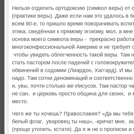
Нельзя отделить ортодоксию (символ веры) от 
(практики веры). Даже если нам это удалось в
всем 90-е, то пришло время поворачивать вспя
этика, сведённая к прямому эгоизму, мол, а мне
основа моего символа веры - прекрасно работа
многоконфессиональной Америке и не требует 
чтобы увидеть облегченность такой веры. Там 
стать пастором после падений с головокружите
обвинений в содомии (Лиардон, Хаггард). И мы 
надо. Там сотни деноминаций и соответственно
и, увы, почти столько же Иисусов. Там пастор ч
не сан, и церковь просто община для своих, и 
место.
Чего же ты хочешь? Православия? «Да мы тебя 
белый флаг, уваровец ты наш», -кричат мне, и
(проще утопить, кстати). Да я ж не о прописке и