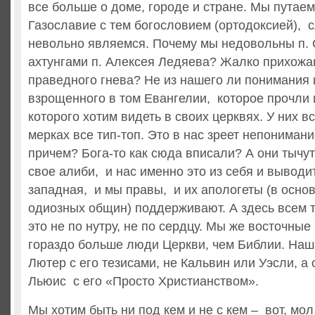
все больше о доме, городе и стране. Мы путае
Газославие с тем богословием (ортодоксией), с
невольно являемся. Почему мы недовольны п.
ахтунгами п. Алексея Ледяева? Жалко прихожа
праведного гнева? Не из нашего ли понимания 
взрощенного в том Евангелии, которое прочли 
которого хотим видеть в своих церквях. У них в
мерках все тип-топ. Это в нас зреет непонимани
причем? Бога-то как сюда вписали? А они тычут
свое алиби, и нас именно это из себя и выводит
западная, и мы правы, и их апологеты (в осн
одиозных общин) поддерживают. А здесь всем то
это не по нутру, не по сердцу. Мы же восточные
гораздо больше люди Церкви, чем Библии. Наш 
Лютер с его тезисами, не Кальвин или Уэсли, а
Льюис с его «Просто Христианством».
Мы хотим быть ни под кем и не с кем – вот, мол