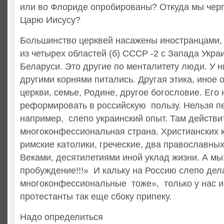
или во Флориде опробированы? Откуда мы чер
Царю Иисусу?
Большинство церквей насажены иностранцами,
из четырех областей (б) СССР -2 с Запада Укра
Беларуси. Это другие по менталитету люди. У н
другими корнями питались. Другая этика, иное 
церкви, семье, Родине, другое богословие. Его 
реформировать в российскую пользу. Нельзя п
например, слепо украинский опыт. Там действи
многоконфессиональная страна. Христианских 
римские католики, греческие, два православных
Веками, десятилетиями иной уклад жизни. А мы
пробуждение!!!» И кальку на Россию слепо дел
многоконфессиональные тоже», только у нас и
протестанты так еще сбоку припеку.
Надо определиться