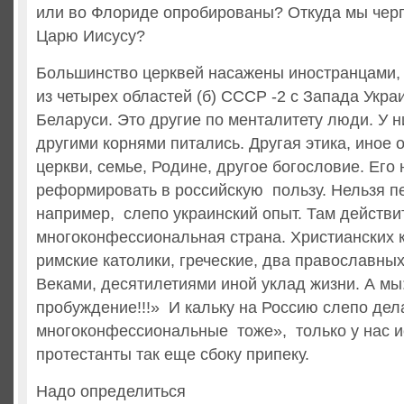
или во Флориде опробированы? Откуда мы чер
Царю Иисусу?
Большинство церквей насажены иностранцами,
из четырех областей (б) СССР -2 с Запада Укра
Беларуси. Это другие по менталитету люди. У н
другими корнями питались. Другая этика, иное 
церкви, семье, Родине, другое богословие. Его 
реформировать в российскую пользу. Нельзя п
например, слепо украинский опыт. Там действи
многоконфессиональная страна. Христианских 
римские католики, греческие, два православных
Веками, десятилетиями иной уклад жизни. А мы
пробуждение!!!» И кальку на Россию слепо дел
многоконфессиональные тоже», только у нас и
протестанты так еще сбоку припеку.
Надо определиться