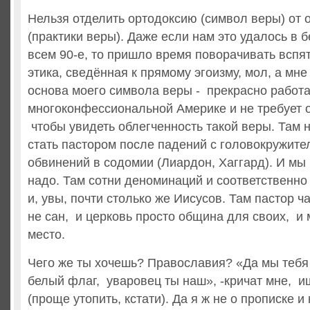
Нельзя отделить ортодоксию (символ веры) от 
(практики веры). Даже если нам это удалось в
всем 90-е, то пришло время поворачивать вспя
этика, сведённая к прямому эгоизму, мол, а мне
основа моего символа веры - прекрасно работа
многоконфессиональной Америке и не требует 
чтобы увидеть облегченность такой веры. Там 
стать пастором после падений с головокружите
обвинений в содомии (Лиардон, Хаггард). И мы 
надо. Там сотни деноминаций и соответственно
и, увы, почти столько же Иисусов. Там пастор ч
не сан, и церковь просто община для своих, и 
место.
Чего же ты хочешь? Православия? «Да мы тебя 
белый флаг, уваровец ты наш», -кричат мне, и
(проще утопить, кстати). Да я ж не о прописке и