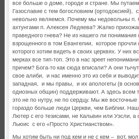
все больше о доме, городе и стране. Мы путае
Газославие с тем богословием (ортодоксией), с
невольно являемся. Почему мы недовольны п.
ахтунгами п. Алексея Ледяева? Жалко прихожа
праведного гнева? Не из нашего ли понимания 
взрощенного в том Евангелии, которое прочли 
которого хотим видеть в своих церквях. У них в
мерках все тип-топ. Это в нас зреет непонимани
причем? Бога-то как сюда вписали? А они тычут
свое алиби, и нас именно это из себя и выводит
западная, и мы правы, и их апологеты (в осн
одиозных общин) поддерживают. А здесь всем то
это не по нутру, не по сердцу. Мы же восточные
гораздо больше люди Церкви, чем Библии. Наш 
Лютер с его тезисами, не Кальвин или Уэсли, а
Льюис с его «Просто Христианством».
Мы хотим быть ни под кем и не с кем – вот, мол