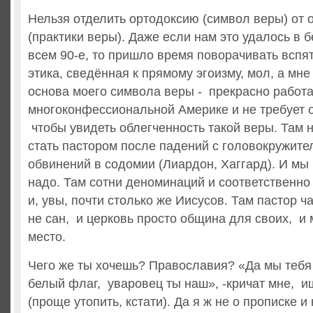
Нельзя отделить ортодоксию (символ веры) от 
(практики веры). Даже если нам это удалось в
всем 90-е, то пришло время поворачивать вспя
этика, сведённая к прямому эгоизму, мол, а мне
основа моего символа веры - прекрасно работа
многоконфессиональной Америке и не требует 
чтобы увидеть облегченность такой веры. Там 
стать пастором после падений с головокружите
обвинений в содомии (Лиардон, Хаггард). И мы 
надо. Там сотни деноминаций и соответственно
и, увы, почти столько же Иисусов. Там пастор ч
не сан, и церковь просто община для своих, и 
место.
Чего же ты хочешь? Православия? «Да мы тебя 
белый флаг, уваровец ты наш», -кричат мне, и
(проще утопить, кстати). Да я ж не о прописке и