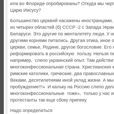
или во Флориде опробированы? Откуда мы чер
Царю Иисусу?
Большинство церквей насажены иностранцами,
из четырех областей (б) СССР -2 с Запада Укра
Беларуси. Это другие по менталитету люди. У н
другими корнями питались. Другая этика, иное 
церкви, семье, Родине, другое богословие. Его 
реформировать в российскую пользу. Нельзя п
например, слепо украинский опыт. Там действи
многоконфессиональная страна. Христианских 
римские католики, греческие, два православных
Веками, десятилетиями иной уклад жизни. А мы
пробуждение!!!» И кальку на Россию слепо дел
многоконфессиональные тоже», только у нас и
протестанты так еще сбоку припеку.
Надо определиться