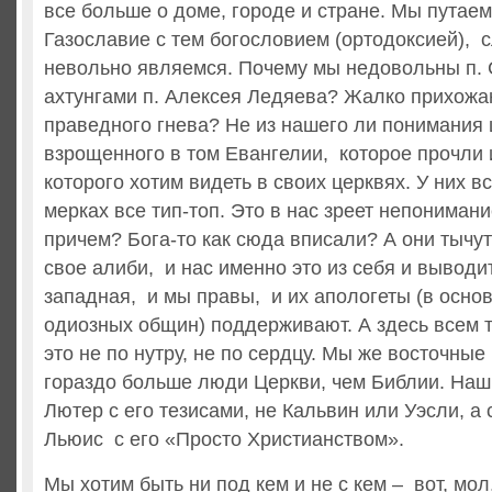
все больше о доме, городе и стране. Мы путае
Газославие с тем богословием (ортодоксией), с
невольно являемся. Почему мы недовольны п.
ахтунгами п. Алексея Ледяева? Жалко прихожа
праведного гнева? Не из нашего ли понимания 
взрощенного в том Евангелии, которое прочли 
которого хотим видеть в своих церквях. У них в
мерках все тип-топ. Это в нас зреет непонимани
причем? Бога-то как сюда вписали? А они тычут
свое алиби, и нас именно это из себя и выводит
западная, и мы правы, и их апологеты (в осн
одиозных общин) поддерживают. А здесь всем то
это не по нутру, не по сердцу. Мы же восточные
гораздо больше люди Церкви, чем Библии. Наш 
Лютер с его тезисами, не Кальвин или Уэсли, а
Льюис с его «Просто Христианством».
Мы хотим быть ни под кем и не с кем – вот, мол