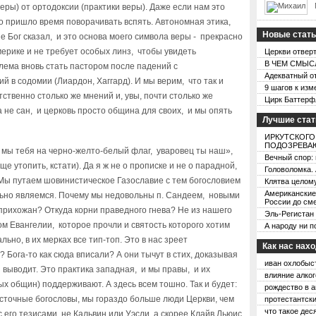
еры) от ортодоксии (практики веры). Даже если нам это
то пришло время поворачивать вспять. Автономная этика,
Новые стат
не Бог сказал, и это основа моего символа веры - прекрасно
ерике и не требует особых линз, чтобы увидеть
Церкви отвер
В ЧЕМ СМЫСЛ
блема вновь стать пастором после падений с
Адекватный от
 в содомии (Лиардон, Хаггард). И мы верим, что так и
9 шагов к изм
ственно столько же мнений и, увы, почти столько же
Цирк Баттерфля
а не сан, и церковь просто община для своих, и мы опять
Лучшие стат
ИРКУТСКОГО
ПОДОЗРЕВАЮ
 мы тебя на черно-желто-белый флаг, уваровец ты наш»,
Вечный спор:
е утопить, кстати). Да я ж не о прописке и не о парадной,
Головоломка. 
. Мы путаем шовинистическое Газославие с тем богословием
Клятва целом
Американские
ольно являемся. Почему мы недовольны п. Сандеем, новыми
России до см
прихожан? Откуда корни праведного гнева? Не из нашего
Эль-Регистан
ом Евангелии, которое прочли и святость которого хотим
А народу ни п
льно, в их мерках все тип-топ. Это в нас зреет
Как нас нах
 Бога-то как сюда вписали? А они тычут в стих, доказывая
иван охлобыс
и выводит. Это практика западная, и мы правы, и их
влияние алког
х общин) поддерживают. А здесь всем тошно. Так и будет:
рождество в а
восточные богословы, мы гораздо больше люди Церкви, чем
протестантски
что такое дес
 его тезисами, не Кальвин или Уэсли, а скорее Клайв Льюис