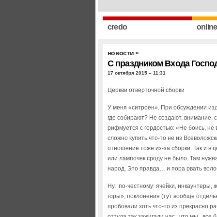
credo
onlin
новости
»
С праздником Входа Госпо
17 октября 2015 – 11:31
Церкви отверточной сборки
У меня «ситроен». При обсуждении из
где собирают? Не создают, внимание, с
рифмуется с гордостью: «Не боись, не 
сложно купить что-то не из Всеволожс
отношение тоже из-за сборки. Так и в ц
или лампочек сроду не было. Там нужн
народ. Это правда… и пора рвать воло
Ну, по-честному: ячейки, инкаунтеры,
горы», поклонения (тут вообще отдель
пробовали хоть что-то из прекрасно 
оттуда так зажигали нас, что мы, все б