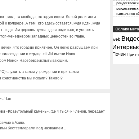
рождественск
рождественск
пасхальное я
 вот, мол, та свобода, которую ищем. Долой религию и
ой о вэлфере. А тем, кто здесь остается, куда идти, куда
Облако мето
т люди. Им церковь нужна, где и родиться, и умереть
 топ-менеджером западных ценностей во главе.
Виде
web
Интервь
 вечен, что гораздо приятнее. Он легко разрушаем при
Почин
жном создании в сердце «НИИ имени Иова
Притч
ором Ионой Насебевсеиспытывающим.
РФ) служить в таком учреждении и при таком
 христианства мы искали? Такого!?
ис Чан
ви «Краеугольный камень», где 4 тысячи членов, передает
семью в Азию.
воими бестселлерами под названием …