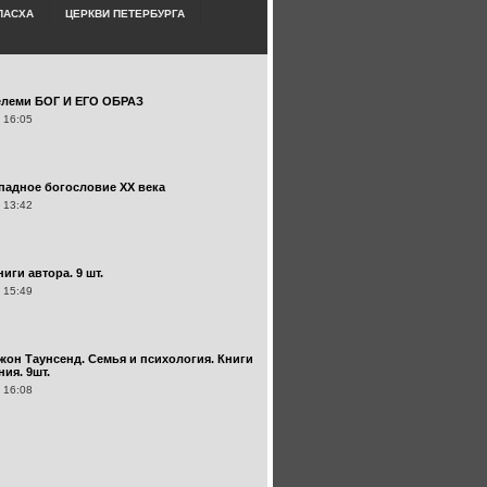
ПАСХА
ЦЕРКВИ ПЕТЕРБУРГА
елеми БОГ И ЕГО ОБРАЗ
 16:05
ападное богословие XX века
 13:42
иги автора. 9 шт.
 15:49
жон Таунсенд. Семья и психология. Книги
ия. 9шт.
 16:08