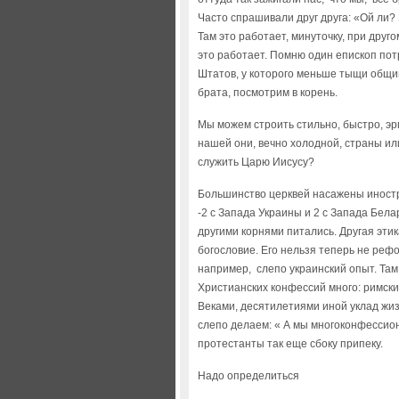
Часто спрашивали друг друга: «Ой ли? 
Там это работает, минуточку, при друг
это работает. Помню один епископ пот
Штатов, у которого меньше тыщи общин
брата, посмотрим в корень.
Мы можем строить стильно, быстро, эр
нашей они, вечно холодной, страны и
служить Царю Иисусу?
Большинство церквей насажены иностр
-2 с Запада Украины и 2 с Запада Бела
другими корнями питались. Другая этик
богословие. Его нельзя теперь не реф
например, слепо украинский опыт. Та
Христианских конфессий много: римски
Веками, десятилетиями иной уклад жиз
слепо делаем: « А мы многоконфессион
протестанты так еще сбоку припеку.
Надо определиться