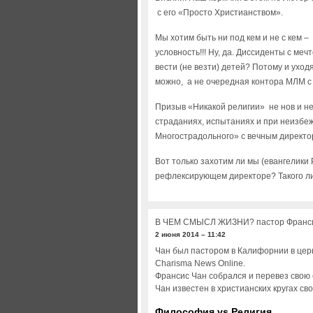
с его «Просто Христианством».
Мы хотим быть ни под кем и не с кем –
условность!!! Ну, да. Диссиденты с мечт
вести (не везти) детей? Потому и уходя
можно, а не очередная контора МЛМ с
Призыв «Никакой религии» не нов и не
страданиях, испытаниях и при неизбе
Многострадольного» с вечным директ
Вот только захотим ли мы (евангелики 
рефлексирующем директоре? Такого ли
В ЧЕМ СМЫСЛ ЖИЗНИ? пастор Франс
2 июня 2014 – 11:42
Чан был пастором в Калифорнии в церк
Charisma News Online.
Франсис Чан собрался и перевез свою 
Чан известен в христианских кругах с
Философия vs Религия