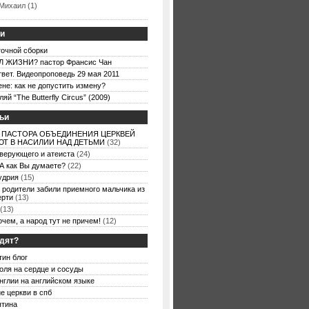
Михаил (1)
ьи
точной сборки
 ЖИЗНИ? пастор Франсис Чан
вет. Видеопроповедь 29 мая 2011
ене: как не допустить измену?
й “The Butterfly Circus” (2009)
ьи
 ПАСТОРА ОБЪЕДИНЕНИЯ ЦЕРКВЕЙ
Т В НАСИЛИИ НАД ДЕТЬМИ
(32)
 верующего и атеиста
(24)
А как Вы думаете?
(22)
удрия
(15)
 родители забили приемного мальчика из
ерти
(13)
(13)
очем, а народ тут не причем!
(12)
одят?
тин блог
оля на сердце и сосуды
нглии на английском языке
е церкви в спб
ятина