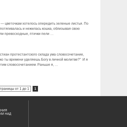
 — цветочкам хотелось опередить зеленые листья. По
 потягивалась и нежилась кошка, облизывая свою
яли превосходные, птички пели …
стиан протестантского склада ума словосочетание,
ко ты времени уделяешь Богу в личной молитве?” И я
этим словосочетанием. Раньше я, …
траницы от 1 до 1
1
ЕНИЯ
ИИ НАД