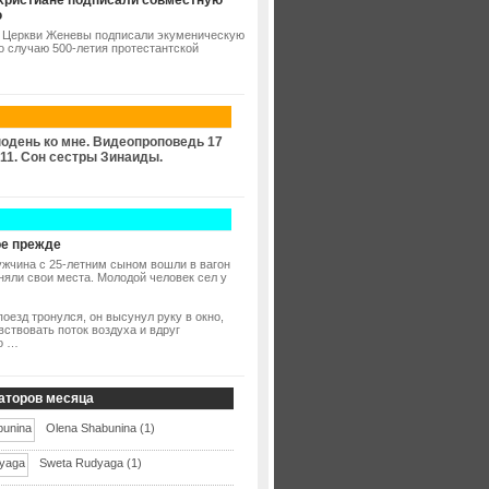
христиане подписали совместную
ю
 Церкви Женевы подписали экуменическую
о случаю 500-летия протестантской
одень ко мне. Видеопроповедь 17
11. Сон сестры Зинаиды.
е прежде
жчина с 25-летним сыном вошли в вагон
аняли свои места. Молодой человек сел у
поезд тронулся, он высунул руку в окно,
вствовать поток воздуха и вдруг
о …
аторов месяца
Olena Shabunina (1)
Sweta Rudyaga (1)