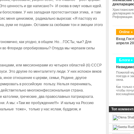
Женевские 
деклараци
Это ценность и где написано?» И снова в омут новых идей.
Христианские
ом богословии. У них западная протестантская этика, и там
декларацию п
Реформации.
ряс меня цинизмом, радикально вырезав: «Я пастору из
а, руки не подам». Оставим за скобками тон и эмоции этого
Online »
Вход Госп
гономично, как угодно, в общем. Но…ГОСТы, чьи? Для
апреля 20
ли во Флориде опробированы? Откуда мы черпаем силы
Блоги »
анцами, или миссионерами из четырех областей (б) СССР
Невидимо
руси. Это другие по менталитету люди. У них испокон веков
Пожилой му
поезда и з
а, иное отношение к церкви, семье, Родине, другое
окна.
…
ормировать в российскую пользу. Нельзя перенимать,
Как только 
м действительно многоконфессиональная страна.
чтобы почу
восхищённ
е католики, греческие, два православных патриархата.
ни. А мы: «Там же пробуждение!!!» И кальку на Россию
альные тоже», только у нас ислам, буддизм, и
Топ коммент