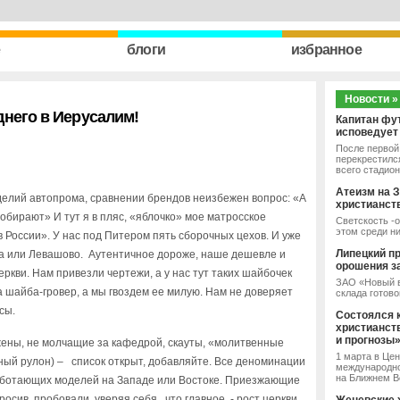
e
блоги
избранное
Новости »
днего в Иерусалим!
Капитан фу
исповедует
После первой 
перекрестился
всего стадион
Атеизм на З
делий автопрома, сравнении брендов неизбежен вопрос: «А
христианст
обирают» И тут я в пляс, «яблочко» мое матросское
Светскость -о
этом среди н
в России». У нас под Питером пять сборочных цехов. И уже
Липецкий п
ка или Левашово. Аутентичное дороже, наше дешевле и
орошения з
еркви. Нам привезли чертежи, а у нас тут таких шайбочек
ЗАО «Новый в
а шайба-гровер, а мы гвоздем ее милую. Нам не доверяет
склада готово
сы.
Состоялся 
христианст
и прогнозы
 жены, не молчащие за кафедрой, скауты, «молитвенные
1 марта в Це
ный рулон) – список открыт, добавляйте. Все деноминации
международно
на Ближнем Во
работающих моделей на Западе или Востоке. Приезжающие
росив, пробовали, уверяя себя, что главное - рост церкви.