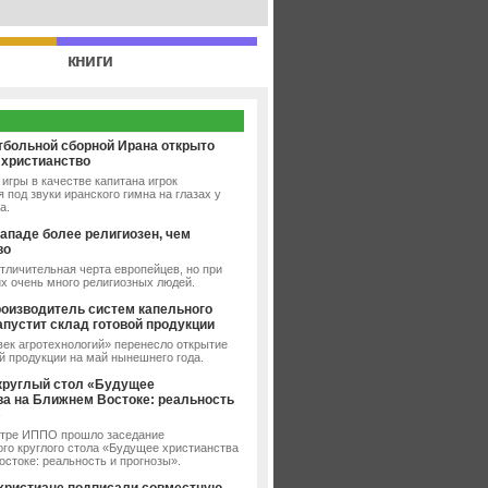
книги
тбольной сборной Ирана открыто
 христианство
игры в качестве капитана игрок
 под звуки иранского гимна на глазах у
а.
ападе более религиозен, чем
во
тличительная черта европейцев, но при
их очень много религиозных людей.
роизводитель систем капельного
апустит склад готовой продукции
ек агротехнологий» перенесло открытие
й продукции на май нынешнего года.
круглый стол «Будущее
ва на Ближнем Востоке: реальность
»
нтре ИППО прошло заседание
го круглого стола «Будущее христианства
стоке: реальность и прогнозы».