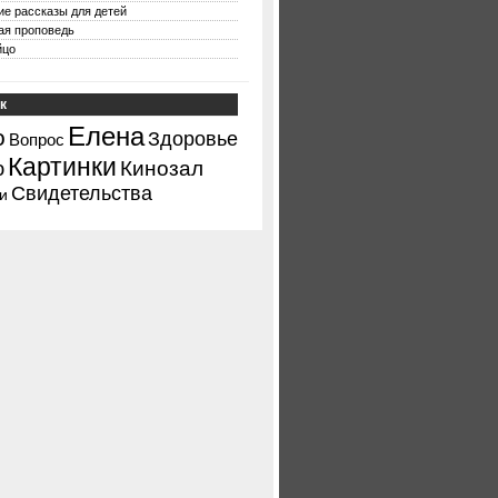
ие рассказы для детей
ая проповедь
йцо
к
Елена
о
Здоровье
Вопрос
Картинки
ю
Кинозал
Свидетельства
и