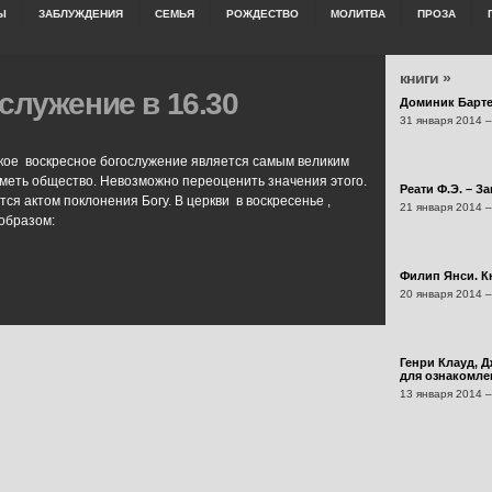
Ы
ЗАБЛУЖДЕНИЯ
СЕМЬЯ
РОЖДЕСТВО
МОЛИТВА
ПРОЗА
книги »
служение в 16.30
Доминик Барт
31 января 2014 –
кое воскресное богослужение является самым великим
иметь общество. Невозможно переоценить значения этого.
Реати Ф.Э. – З
я актом поклонения Богу. В церкви в воскресенье ,
21 января 2014 –
образом:
Филип Янси. Кн
20 января 2014 –
Генри Клауд, Д
для ознакомлен
13 января 2014 –