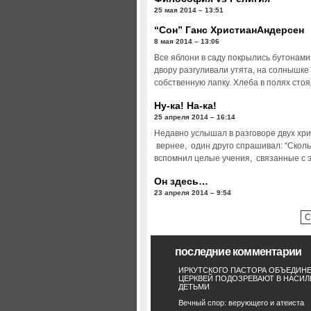
25 мая 2014 – 13:51
“Сон” Ганс ХристианАндерсен
8 мая 2014 – 13:06
Все яблони в саду покрылись бутонами
двору разгуливали утята, на солнышке
собственную лапку. Хлеба в полях сто
Ну-ка! На-ка!
25 апреля 2014 – 16:14
Недавно услышал в разговоре двух хри
вернее, один друго спрашивал: “Сколь
вспомнил целые учения, связанные с 
Он здесь…
23 апреля 2014 – 9:54
С
последние комментарии
ИРКУТСКОГО ПАСТОРА ОБЪЕДИН
ЦЕРКВЕЙ ПОДОЗРЕВАЮТ В НАСИЛ
ДЕТЬМИ
Вечный спор: верующего и атеиста