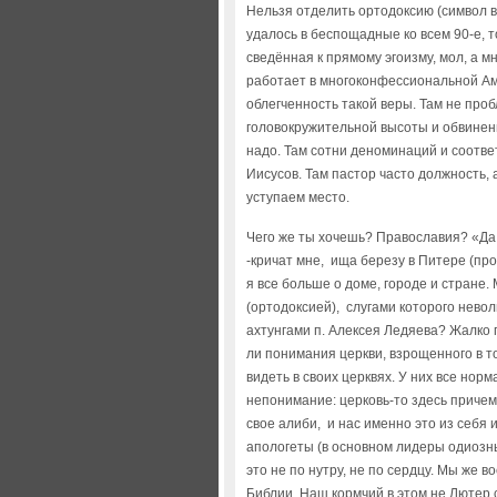
Нельзя отделить ортодоксию (символ в
удалось в беспощадные ко всем 90-е, 
сведённая к прямому эгоизму, мол, а м
работает в многоконфессиональной Ам
облегченность такой веры. Там не про
головокружительной высоты и обвинений
надо. Там сотни деноминаций и соответ
Иисусов. Там пастор часто должность, 
уступаем место.
Чего же ты хочешь? Православия? «Да
-кричат мне, ища березу в Питере (прощ
я все больше о доме, городе и стране
(ортодоксией), слугами которого нев
ахтунгами п. Алексея Ледяева? Жалко 
ли понимания церкви, взрощенного в т
видеть в своих церквях. У них все норма
непонимание: церковь-то здесь причем?
свое алиби, и нас именно это из себя 
апологеты (в основном лидеры одиозны
это не по нутру, не по сердцу. Мы же 
Библии. Наш кормчий в этом не Лютер с