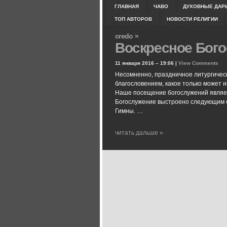
ГЛАВНАЯ
ЧАВО
ДУХОВНЫЕ ДАР
ТОП АВТОРОВ
НОВОСТИ РЕЛИГИИ
credo »
Воскресное Бого
11 января 2016 – 19:06 |
View Comments
Несомненно, праздничное литургичес
благословением, какое только может 
Наше посещение богослужений являетс
Богослужение выстроено следующим 
Гимны. …
читать дальше »