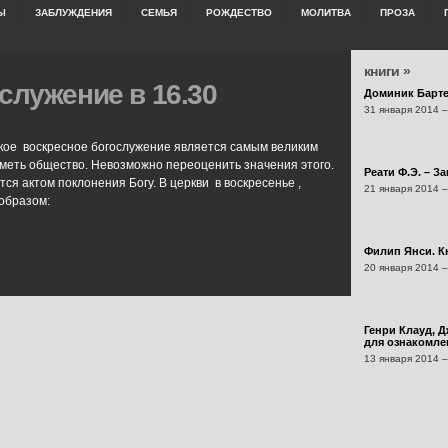
Ы
ЗАБЛУЖДЕНИЯ
СЕМЬЯ
РОЖДЕСТВО
МОЛИТВА
ПРОЗА
книги »
служение в 16.30
Доминик Барт
31 января 2014 –
кое воскресное богослужение является самым великим
иметь общество. Невозможно переоценить значения этого.
Реати Ф.Э. – З
я актом поклонения Богу. В церкви в воскресенье ,
21 января 2014 –
образом:
Филип Янси. Кн
20 января 2014 –
Генри Клауд, Д
для ознакомлен
13 января 2014 –