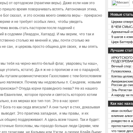
еры) от ортодоксии (практики веры). Даже если нам это
то пришло время поворачивать вспять. Автономная этика,
Новые стат
не Бог сказал, и это основа моего символа веры - прекрасно
ерике и не требует особых линз, чтобы увидеть
Церкви отвер
В ЧЕМ СМЫСЛ
блема вновь стать пастором после падений с
Адекватный от
 в содомии (Лиардон, Хаггард). И мы верим, что так и
9 шагов к изм
ственно столько же мнений и, увы, почти столько же
Цирк Баттерфля
а не сан, и церковь просто община для своих, и мы опять
Лучшие стат
ИРКУТСКОГО
ПОДОЗРЕВАЮ
 мы тебя на черно-желто-белый флаг, уваровец ты наш»,
Вечный спор:
е утопить, кстати). Да я ж не о прописке и не о парадной,
Головоломка. 
. Мы путаем шовинистическое Газославие с тем богословием
Клятва целом
Американские
ольно являемся. Почему мы недовольны п. Сандеем, новыми
России до см
прихожан? Откуда корни праведного гнева? Не из нашего
Эль-Регистан
ом Евангелии, которое прочли и святость которого хотим
А народу ни п
льно, в их мерках все тип-топ. Это в нас зреет
Как нас нах
 Бога-то как сюда вписали? А они тычут в стих, доказывая
иван охлобыс
и выводит. Это практика западная, и мы правы, и их
влияние алког
х общин) поддерживают. А здесь всем тошно. Так и будет:
рождество в а
восточные богословы, мы гораздо больше люди Церкви, чем
протестантски
что такое дес
 его тезисами, не Кальвин или Уэсли, а скорее Клайв Льюис