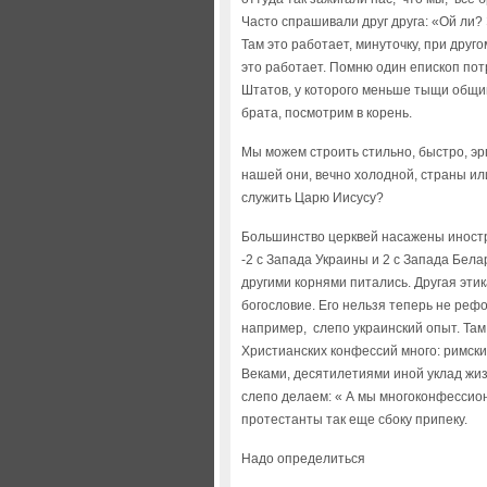
Часто спрашивали друг друга: «Ой ли? 
Там это работает, минуточку, при друг
это работает. Помню один епископ пот
Штатов, у которого меньше тыщи общин
брата, посмотрим в корень.
Мы можем строить стильно, быстро, эр
нашей они, вечно холодной, страны и
служить Царю Иисусу?
Большинство церквей насажены иностр
-2 с Запада Украины и 2 с Запада Бела
другими корнями питались. Другая этик
богословие. Его нельзя теперь не реф
например, слепо украинский опыт. Та
Христианских конфессий много: римски
Веками, десятилетиями иной уклад жиз
слепо делаем: « А мы многоконфессион
протестанты так еще сбоку припеку.
Надо определиться