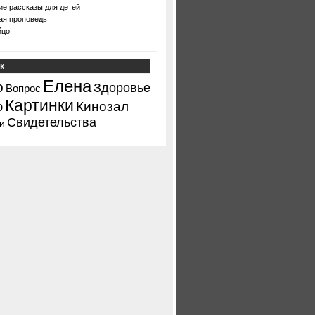
ие рассказы для детей
ая проповедь
йцо
к
Елена
о
Здоровье
Вопрос
Картинки
ю
Кинозал
Свидетельства
и