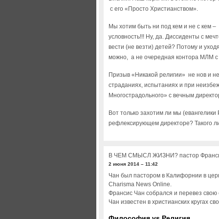
с его «Просто Христианством».
Мы хотим быть ни под кем и не с кем –
условность!!! Ну, да. Диссиденты с мечт
вести (не везти) детей? Потому и уходя
можно, а не очередная контора МЛМ с
Призыв «Никакой религии» не нов и не
страданиях, испытаниях и при неизбе
Многострадольного» с вечным директ
Вот только захотим ли мы (евангелики 
рефлексирующем директоре? Такого ли
В ЧЕМ СМЫСЛ ЖИЗНИ? пастор Франс
2 июня 2014 – 11:42
Чан был пастором в Калифорнии в церк
Charisma News Online.
Франсис Чан собрался и перевез свою 
Чан известен в христианских кругах с
Философия vs Религия