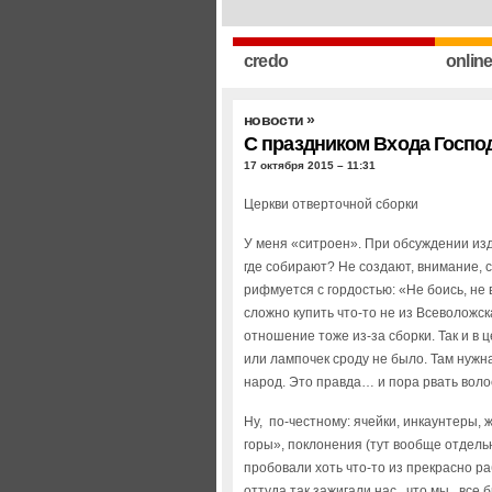
credo
onlin
новости
»
С праздником Входа Госпо
17 октября 2015 – 11:31
Церкви отверточной сборки
У меня «ситроен». При обсуждении из
где собирают? Не создают, внимание, с
рифмуется с гордостью: «Не боись, не 
сложно купить что-то не из Всеволожс
отношение тоже из-за сборки. Так и в ц
или лампочек сроду не было. Там нужн
народ. Это правда… и пора рвать воло
Ну, по-честному: ячейки, инкаунтеры,
горы», поклонения (тут вообще отдель
пробовали хоть что-то из прекрасно 
оттуда так зажигали нас, что мы, все б