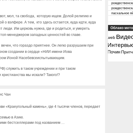
рождественск
рождественск
пасхальное я
 вот, мол, та свобода, которую ищем. Долой религию и
ой о вэлфере. А тем, кто здесь остается, куда идти, куда
Облако мето
т люди. Им церковь нужна, где и родиться, и умереть
 топ-менеджером западных ценностей во главе.
Виде
web
Интервь
 вечен, что гораздо приятнее. Он легко разрушаем при
Почин
жном создании в сердце «НИИ имени Иова
Притч
ором Ионой Насебевсеиспытывающим.
РФ) служить в таком учреждении и при таком
 христианства мы искали? Такого!?
ис Чан
ви «Краеугольный камень», где 4 тысячи членов, передает
семью в Азию.
воими бестселлерами под названием …