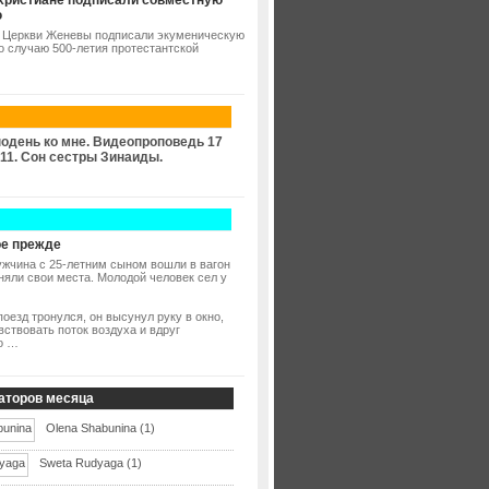
христиане подписали совместную
ю
 Церкви Женевы подписали экуменическую
о случаю 500-летия протестантской
одень ко мне. Видеопроповедь 17
11. Сон сестры Зинаиды.
е прежде
жчина с 25-летним сыном вошли в вагон
аняли свои места. Молодой человек сел у
поезд тронулся, он высунул руку в окно,
вствовать поток воздуха и вдруг
о …
аторов месяца
Olena Shabunina (1)
Sweta Rudyaga (1)