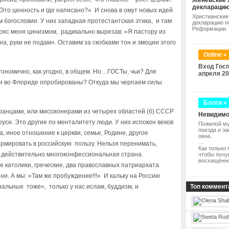
Женевские 
деклараци
Это ценность и где написано?» И снова в омут новых идей.
Христианские
ом богословии. У них западная протестантская этика, и там
декларацию п
Реформации.
ряс меня цинизмом, радикально вырезав: «Я пастору из
а, руки не подам». Оставим за скобками тон и эмоции этого
Online »
Вход Госп
гономично, как угодно, в общем. Но…ГОСТы, чьи? Для
апреля 20
ли во Флориде опробированы? Откуда мы черпаем силы
Блоги »
анцами, или миссионерами из четырех областей (б) СССР
Невидимо
руси. Это другие по менталитету люди. У них испокон веков
Пожилой му
поезда и з
а, иное отношение к церкви, семье, Родине, другое
окна.
…
ормировать в российскую пользу. Нельзя перенимать,
Как только 
м действительно многоконфессиональная страна.
чтобы почу
восхищённ
е католики, греческие, два православных патриархата.
ни. А мы: «Там же пробуждение!!!» И кальку на Россию
альные тоже», только у нас ислам, буддизм, и
Топ коммент