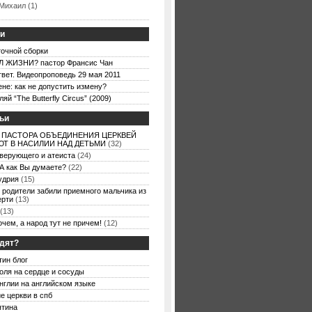
Михаил (1)
ьи
точной сборки
 ЖИЗНИ? пастор Франсис Чан
вет. Видеопроповедь 29 мая 2011
ене: как не допустить измену?
й “The Butterfly Circus” (2009)
ьи
 ПАСТОРА ОБЪЕДИНЕНИЯ ЦЕРКВЕЙ
Т В НАСИЛИИ НАД ДЕТЬМИ
(32)
 верующего и атеиста
(24)
А как Вы думаете?
(22)
удрия
(15)
 родители забили приемного мальчика из
ерти
(13)
(13)
очем, а народ тут не причем!
(12)
одят?
тин блог
оля на сердце и сосуды
нглии на английском языке
е церкви в спб
ятина