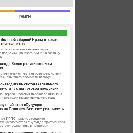
книги
тбольной сборной Ирана открыто
 христианство
игры в качестве капитана игрок
 под звуки иранского гимна на глазах у
а.
ападе более религиозен, чем
во
тличительная черта европейцев, но при
их очень много религиозных людей.
роизводитель систем капельного
апустит склад готовой продукции
ек агротехнологий» перенесло открытие
й продукции на май нынешнего года.
круглый стол «Будущее
ва на Ближнем Востоке: реальность
»
нтре ИППО прошло заседание
го круглого стола «Будущее христианства
стоке: реальность и прогнозы».