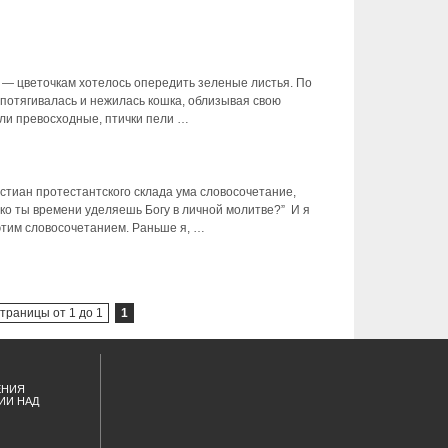
 — цветочкам хотелось опередить зеленые листья. По
 потягивалась и нежилась кошка, облизывая свою
яли превосходные, птички пели …
стиан протестантского склада ума словосочетание,
ко ты времени уделяешь Богу в личной молитве?” И я
этим словосочетанием. Раньше я, …
траницы от 1 до 1
1
ЕНИЯ
ИИ НАД