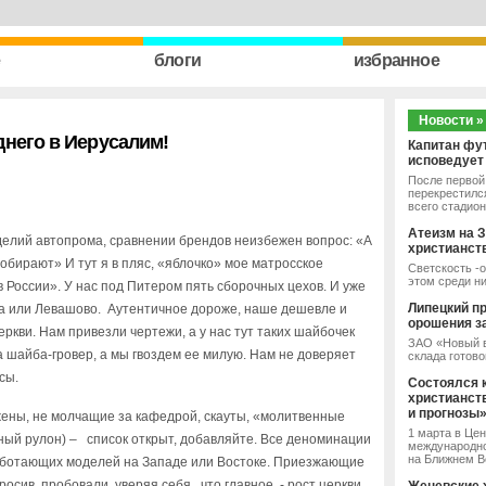
e
блоги
избранное
Новости »
днего в Иерусалим!
Капитан фу
исповедует
После первой 
перекрестился
всего стадион
Атеизм на З
делий автопрома, сравнении брендов неизбежен вопрос: «А
христианст
обирают» И тут я в пляс, «яблочко» мое матросское
Светскость -о
этом среди н
в России». У нас под Питером пять сборочных цехов. И уже
Липецкий п
ка или Левашово. Аутентичное дороже, наше дешевле и
орошения з
еркви. Нам привезли чертежи, а у нас тут таких шайбочек
ЗАО «Новый в
а шайба-гровер, а мы гвоздем ее милую. Нам не доверяет
склада готово
сы.
Состоялся 
христианст
и прогнозы
 жены, не молчащие за кафедрой, скауты, «молитвенные
1 марта в Це
ный рулон) – список открыт, добавляйте. Все деноминации
международно
на Ближнем Во
работающих моделей на Западе или Востоке. Приезжающие
росив, пробовали, уверяя себя, что главное - рост церкви.