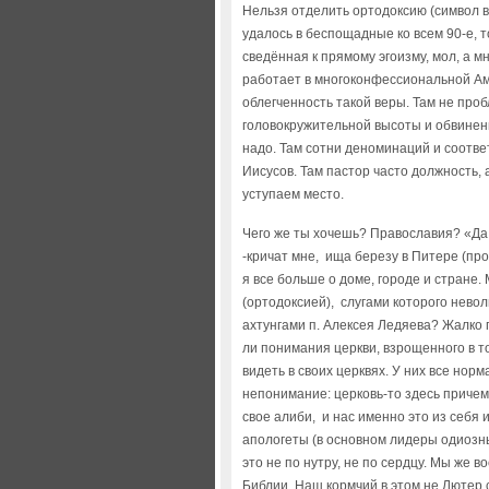
Нельзя отделить ортодоксию (символ в
удалось в беспощадные ко всем 90-е, 
сведённая к прямому эгоизму, мол, а м
работает в многоконфессиональной Ам
облегченность такой веры. Там не про
головокружительной высоты и обвинений
надо. Там сотни деноминаций и соответ
Иисусов. Там пастор часто должность, 
уступаем место.
Чего же ты хочешь? Православия? «Да
-кричат мне, ища березу в Питере (прощ
я все больше о доме, городе и стране
(ортодоксией), слугами которого нев
ахтунгами п. Алексея Ледяева? Жалко 
ли понимания церкви, взрощенного в т
видеть в своих церквях. У них все норма
непонимание: церковь-то здесь причем?
свое алиби, и нас именно это из себя 
апологеты (в основном лидеры одиозны
это не по нутру, не по сердцу. Мы же 
Библии. Наш кормчий в этом не Лютер с