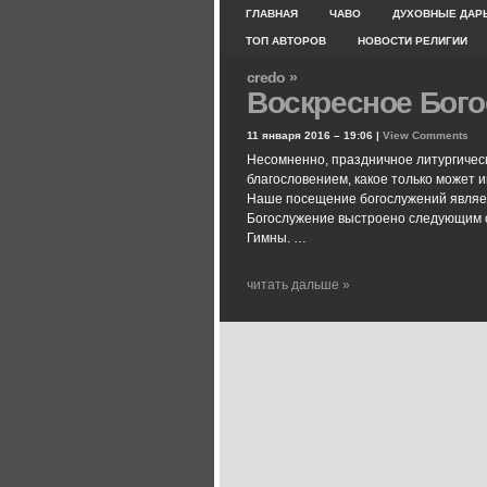
ГЛАВНАЯ
ЧАВО
ДУХОВНЫЕ ДАР
ТОП АВТОРОВ
НОВОСТИ РЕЛИГИИ
credo »
Воскресное Бого
11 января 2016 – 19:06 |
View Comments
Несомненно, праздничное литургичес
благословением, какое только может 
Наше посещение богослужений являетс
Богослужение выстроено следующим 
Гимны. …
читать дальше »