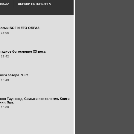
ПАСХА
ЦЕРКВИ ПЕТЕРБУРГА
елеми БОГ И ЕГО ОБРАЗ
 16:05
ападное богословие XX века
 13:42
иги автора. 9 шт.
 15:49
жон Таунсенд. Семья и психология. Книги
ия. 9шт.
 16:08