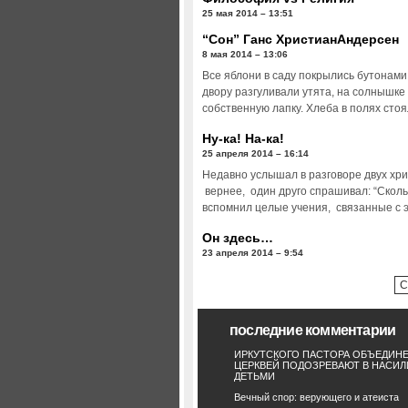
25 мая 2014 – 13:51
“Сон” Ганс ХристианАндерсен
8 мая 2014 – 13:06
Все яблони в саду покрылись бутонами
двору разгуливали утята, на солнышке
собственную лапку. Хлеба в полях сто
Ну-ка! На-ка!
25 апреля 2014 – 16:14
Недавно услышал в разговоре двух хри
вернее, один друго спрашивал: “Сколь
вспомнил целые учения, связанные с 
Он здесь…
23 апреля 2014 – 9:54
С
последние комментарии
ИРКУТСКОГО ПАСТОРА ОБЪЕДИН
ЦЕРКВЕЙ ПОДОЗРЕВАЮТ В НАСИЛ
ДЕТЬМИ
Вечный спор: верующего и атеиста