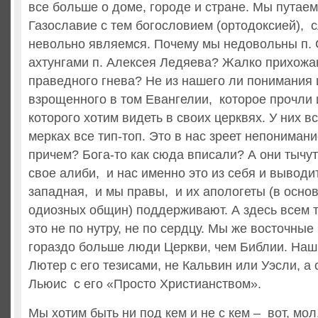
все больше о доме, городе и стране. Мы путае
Газославие с тем богословием (ортодоксией), с
невольно являемся. Почему мы недовольны п.
ахтунгами п. Алексея Ледяева? Жалко прихожа
праведного гнева? Не из нашего ли понимания 
взрощенного в том Евангелии, которое прочли 
которого хотим видеть в своих церквях. У них в
мерках все тип-топ. Это в нас зреет непонимани
причем? Бога-то как сюда вписали? А они тычут
свое алиби, и нас именно это из себя и выводит
западная, и мы правы, и их апологеты (в осн
одиозных общин) поддерживают. А здесь всем то
это не по нутру, не по сердцу. Мы же восточные
гораздо больше люди Церкви, чем Библии. Наш 
Лютер с его тезисами, не Кальвин или Уэсли, а
Льюис с его «Просто Христианством».
Мы хотим быть ни под кем и не с кем – вот, мол