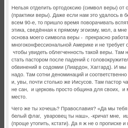
Нельзя отделить ортодоксию (символ веры) от 
(практики веры). Даже если нам это удалось в
всем 90-е, то пришло время поворачивать вспя
этика, сведённая к прямому эгоизму, мол, а мне
основа моего символа веры - прекрасно работа
многоконфессиональной Америке и не требует 
чтобы увидеть облегченность такой веры. Там 
стать пастором после падений с головокружите
обвинений в содомии (Лиардон, Хаггард). И мы 
надо. Там сотни деноминаций и соответственно
и, увы, почти столько же Иисусов. Там пастор ч
не сан, и церковь просто община для своих, и 
место.
Чего же ты хочешь? Православия? «Да мы тебя 
белый флаг, уваровец ты наш», -кричат мне, и
(проще утопить, кстати). Да я ж не о прописке и