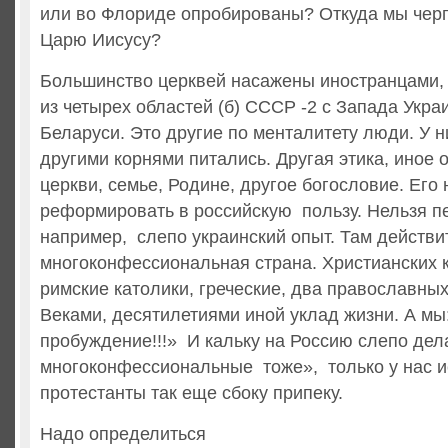
или во Флориде опробированы? Откуда мы чер
Царю Иисусу?
Большинство церквей насажены иностранцами,
из четырех областей (б) СССР -2 с Запада Укра
Беларуси. Это другие по менталитету люди. У н
другими корнями питались. Другая этика, иное 
церкви, семье, Родине, другое богословие. Его 
реформировать в российскую пользу. Нельзя п
например, слепо украинский опыт. Там действи
многоконфессиональная страна. Христианских 
римские католики, греческие, два православных
Веками, десятилетиями иной уклад жизни. А мы
пробуждение!!!» И кальку на Россию слепо дел
многоконфессиональные тоже», только у нас и
протестанты так еще сбоку припеку.
Надо определиться