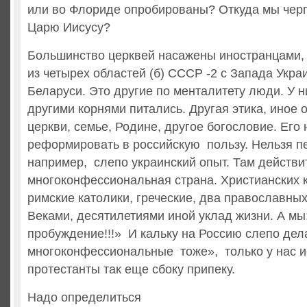
или во Флориде опробированы? Откуда мы чер
Царю Иисусу?
Большинство церквей насажены иностранцами,
из четырех областей (б) СССР -2 с Запада Укра
Беларуси. Это другие по менталитету люди. У н
другими корнями питались. Другая этика, иное 
церкви, семье, Родине, другое богословие. Его 
реформировать в российскую пользу. Нельзя п
например, слепо украинский опыт. Там действи
многоконфессиональная страна. Христианских 
римские католики, греческие, два православных
Веками, десятилетиями иной уклад жизни. А мы
пробуждение!!!» И кальку на Россию слепо дел
многоконфессиональные тоже», только у нас и
протестанты так еще сбоку припеку.
Надо определиться