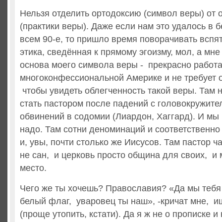
Нельзя отделить ортодоксию (символ веры) от 
(практики веры). Даже если нам это удалось в
всем 90-е, то пришло время поворачивать вспя
этика, сведённая к прямому эгоизму, мол, а мне
основа моего символа веры - прекрасно работа
многоконфессиональной Америке и не требует 
чтобы увидеть облегченность такой веры. Там 
стать пастором после падений с головокружите
обвинений в содомии (Лиардон, Хаггард). И мы 
надо. Там сотни деноминаций и соответственно
и, увы, почти столько же Иисусов. Там пастор ч
не сан, и церковь просто община для своих, и 
место.
Чего же ты хочешь? Православия? «Да мы тебя 
белый флаг, уваровец ты наш», -кричат мне, и
(проще утопить, кстати). Да я ж не о прописке и