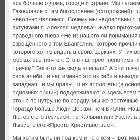
все больше о доме, городе и стране. Мы путае
Газославие с тем богословием (ортодоксией), с
невольно являемся. Почему мы недовольны п.
ахтунгами п. Алексея Ледяева? Жалко прихожа
праведного гнева? Не из нашего ли понимания 
взрощенного в том Евангелии, которое прочли 
которого хотим видеть в своих церквях. У них в
мерках все тип-топ. Это в нас зреет непонимани
причем? Бога-то как сюда вписали? А они тычут
свое алиби, и нас именно это из себя и выводит
западная, и мы правы, и их апологеты (в осн
одиозных общин) поддерживают. А здесь всем то
это не по нутру, не по сердцу. Мы же восточные
гораздо больше люди Церкви, чем Библии. Наш 
Лютер с его тезисами, не Кальвин или Уэсли, а
Льюис с его «Просто Христианством».
Мы хотим быть ни под кем и не с кем – вот, мол