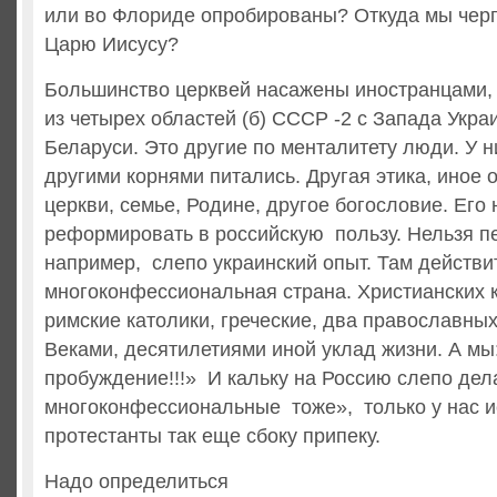
или во Флориде опробированы? Откуда мы чер
Царю Иисусу?
Большинство церквей насажены иностранцами,
из четырех областей (б) СССР -2 с Запада Укра
Беларуси. Это другие по менталитету люди. У н
другими корнями питались. Другая этика, иное 
церкви, семье, Родине, другое богословие. Его 
реформировать в российскую пользу. Нельзя п
например, слепо украинский опыт. Там действи
многоконфессиональная страна. Христианских 
римские католики, греческие, два православных
Веками, десятилетиями иной уклад жизни. А мы
пробуждение!!!» И кальку на Россию слепо дел
многоконфессиональные тоже», только у нас и
протестанты так еще сбоку припеку.
Надо определиться