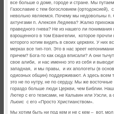
все больше о доме, городе и стране. Мы путае
Газославие с тем богословием (ортодоксией), с
невольно являемся. Почему мы недовольны п.
ахтунгами п. Алексея Ледяева? Жалко прихожа
праведного гнева? Не из нашего ли понимания 
взрощенного в том Евангелии, которое прочли 
которого хотим видеть в своих церквях. У них в
мерках все тип-топ. Это в нас зреет непонимани
причем? Бога-то как сюда вписали? А они тычут
свое алиби, и нас именно это из себя и выводит
западная, и мы правы, и их апологеты (в осн
одиозных общин) поддерживают. А здесь всем то
это не по нутру, не по сердцу. Мы же восточные
гораздо больше люди Церкви, чем Библии. Наш 
Лютер с его тезисами, не Кальвин или Уэсли, а
Льюис с его «Просто Христианством».
Мы хотим быть ни под кем и не с кем – вот, мол