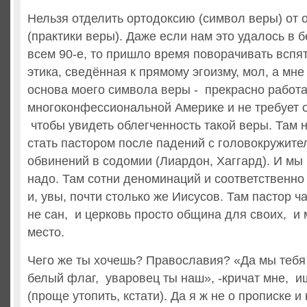
Нельзя отделить ортодоксию (символ веры) от 
(практики веры). Даже если нам это удалось в
всем 90-е, то пришло время поворачивать вспя
этика, сведённая к прямому эгоизму, мол, а мне
основа моего символа веры - прекрасно работа
многоконфессиональной Америке и не требует 
чтобы увидеть облегченность такой веры. Там 
стать пастором после падений с головокружите
обвинений в содомии (Лиардон, Хаггард). И мы 
надо. Там сотни деноминаций и соответственно
и, увы, почти столько же Иисусов. Там пастор ч
не сан, и церковь просто община для своих, и 
место.
Чего же ты хочешь? Православия? «Да мы тебя 
белый флаг, уваровец ты наш», -кричат мне, и
(проще утопить, кстати). Да я ж не о прописке и