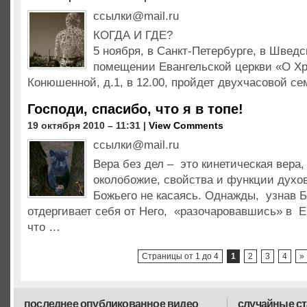
ссылки@mail.ru
КОГДА И ГДЕ?
5 ноября, в Санкт-Петербурге, в Шведс
помещении Евангельской церкви «О Хр
Конюшенной, д.1, в 12.00, пройдет двухчасовой с
Господи, спасибо, что я в топе!
19 октября 2010 – 11:31 |
View Comments
ссылки@mail.ru
Вера без дел – это кинетическая вера
околобожие, свойства и функции духов
Божьего не касаясь. Однажды, узнав Б
отдергивает себя от Него, «разочаровавшись» в Е
что …
Страницы от 1 до 4
1
2
3
4
»
последнее опубликованное видео
случайные ст