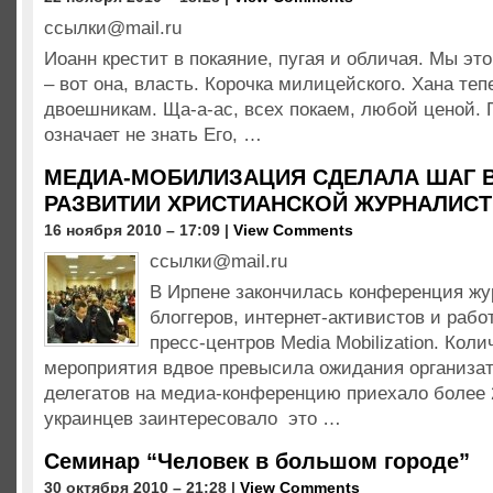
ссылки@mail.ru
Иоанн крестит в покаяние, пугая и обличая. Мы эт
– вот она, власть. Корочка милицейского. Хана те
двоешникам. Ща-а-ас, всех покаем, любой ценой.
означает не знать Его, …
МЕДИА-МОБИЛИЗАЦИЯ СДЕЛАЛА ШАГ В
РАЗВИТИИ ХРИСТИАНСКОЙ ЖУРНАЛИСТ
16 ноября 2010 – 17:09 |
View Comments
ссылки@mail.ru
В Ирпене закончилась конференция жу
блоггеров, интернет-активистов и раб
пресс-центров Media Mobilization. Кол
мероприятия вдвое превысила ожидания организат
делегатов на медиа-конференцию приехало более 
украинцев заинтересовало это …
Семинар “Человек в большом городе”
30 октября 2010 – 21:28 |
View Comments