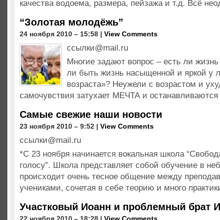
качества водоема, размера, пейзажа и т.д. Всё нео
“Золотая молодёжь”
24 ноября 2010 – 15:58 |
View Comments
ссылки@mail.ru
Многие задают вопрос – есть ли жизнь
ли быть жизнь насыщенной и яркой у 
возраста»? Неужели с возрастом и ух
самочувствия затухает МЕЧТА и останавливаются
Самые свежие наши новости
23 ноября 2010 – 9:52 |
View Comments
ссылки@mail.ru
*C 23 ноября начинается вокальная школа “Свобо
голосу”. Школа представляет собой обучение в неб
происходит очень тесное общение между препода
учениками, сочетая в себе теорию и много практи
Участковый Иоанн и проблемный брат 
22 ноября 2010 – 18:28 |
View Comments