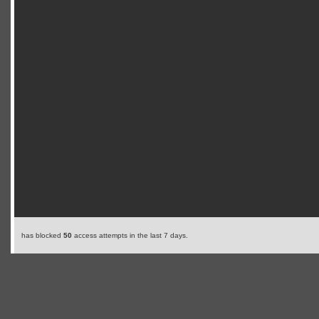
has blocked
50
access attempts in the last 7 days.