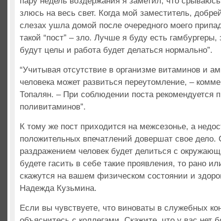
пару недель воздержания я заметил, что срываюсь
злюсь на весь свет. Когда мой заместитель, добр
слезах ушла домой после очередного моего припадк
такой “пост” – зло. Лучше я буду есть гамбургеры,
будут целы и работа будет делаться нормально”.
“Учитывая отсутствие в организме витаминов и ам
человека может развиться переутомление, – комм
Топалян. – При соблюдении поста рекомендуется 
поливитаминов”.
К тому же пост приходится на межсезонье, а недос
положительных впечатлений довершат свое дело. 
раздражением человек будет делиться с окружающ
будете гасить в себе такие проявления, то рано ил
скажутся на вашем физическом состоянии и здоров
Надежда Кузьмина.
Если вы чувствуете, что виноваты в служебных ко
объяснитесь с коллегами. Скажите, что у вас нет 