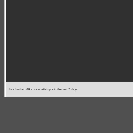
has blocked
60
access attempts in the last 7 days.