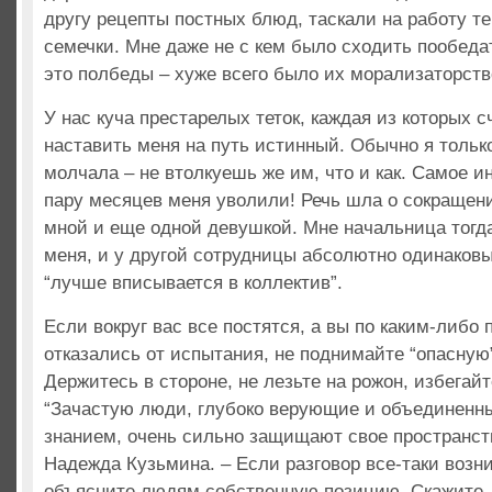
другу рецепты постных блюд, таскали на работу т
семечки. Мне даже не с кем было сходить пообеда
это полбеды – хуже всего было их морализаторств
У нас куча престарелых теток, каждая из которых 
наставить меня на путь истинный. Обычно я тольк
молчала – не втолкуешь же им, что и как. Самое и
пару месяцев меня уволили! Речь шла о сокращен
мной и еще одной девушкой. Мне начальница тогда 
меня, и у другой сотрудницы абсолютно одинаковы
“лучше вписывается в коллектив”.
Если вокруг вас все постятся, а вы по каким-либо
отказались от испытания, не поднимайте “опасную
Держитесь в стороне, не лезьте на рожон, избегайт
“Зачастую люди, глубоко верующие и объединенн
знанием, очень сильно защищают свое пространств
Надежда Кузьмина. – Если разговор все-таки возни
объясните людям собственную позицию. Скажите, 